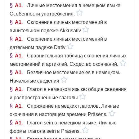
A1
Личные местоимения в немецком языке.
Особенности употребления.
A1
Склонение личных местоимений в
винительном падеже Akkusativ
A1
Склонение личных местоимений в
дательном падеже Dativ
A1
Сравнительная таблица склонения личных
местоимений и артиклей. Сходство окончаний.
A1
Безличное местоимение es в немецком.
Начальные сведения
A1
Глагол в немецком языке: общие сведения
и распространённые глаголы
A1
Спряжение немецких глаголов. Личные
окончания в настоящем времени Präsens.
A1
Глагол sein в немецком языке. Личные
формы глагола sein в Präsens.