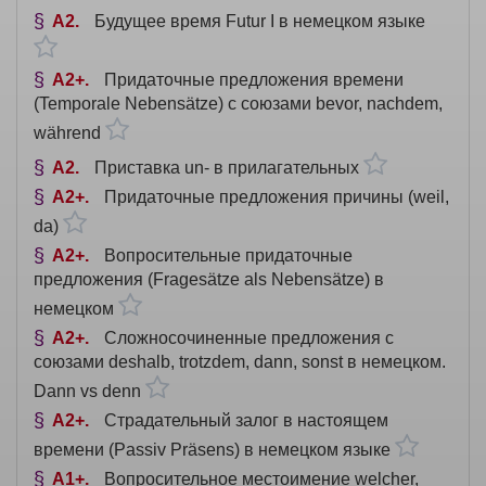
A2
Будущее время Futur I в немецком языке
A2+
Придаточные предложения времени
(Temporale Nebensätze) с союзами bevor, nachdem,
während
A2
Приставка un- в прилагательных
A2+
Придаточные предложения причины (weil,
da)
A2+
Вопросительные придаточные
предложения (Fragesätze als Nebensätze) в
немецком
A2+
Сложносочиненные предложения с
союзами deshalb, trotzdem, dann, sonst в немецком.
Dann vs denn
A2+
Страдательный залог в настоящем
времени (Passiv Präsens) в немецком языке
A1+
Вопросительное местоимение welcher,