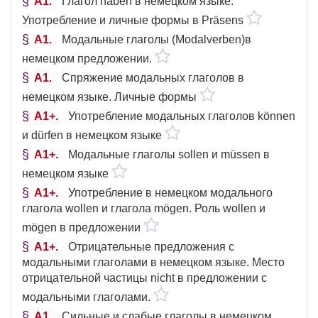
A1
Глагол haben в немецком языке.
Употребление и личные формы в Präsens
A1
Модальные глаголы (Modalverben)в
немецком предложении.
A1
Спряжение модальных глаголов в
немецком языке. Личные формы
A1+
Употребление модальных глаголов können
и dürfen в немецком языке
A1+
Модальные глаголы sollen и müssen в
немецком языке
A1+
Употребление в немецком модального
глагола wollen и глагола mögen. Роль wollen и
mögen в предложении
A1+
Отрицательные предложения с
модальными глаголами в немецком языке. Место
отрицательной частицы nicht в предложении с
модальными глаголами.
A1
Сильные и слабые глаголы в немецком