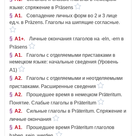
языке: спряжение в Präsens
A1
Совпадение личных форм во 2 и 3 лице
ед.ч. в Präzens. Глаголы на шипящие согласные.
A1+
Личные окончания глаголов на -eln, -ern в
Präsens
A1
Глаголы с отделяемыми приставками в
немецком языке: начальные сведения (Уровень
A1)
A2
Глаголы с отделяемыми и неотделяемыми
приставками. Расширенные сведения
A2
Прошедшее время в немецком Präteritum.
Понятие. Слабые глаголы в Präteritum
A2
Сильные глаголы в Präteritum. Спряжение и
личные окончания
A1
Прошедшее время Präteritum глаголов
haben, sein, werden.