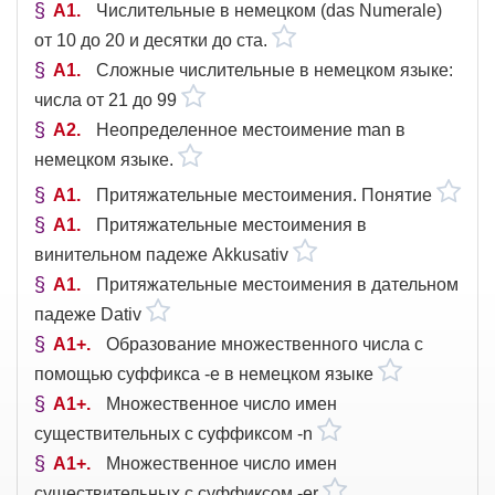
A1
Числительные в немецком (das Numerale)
от 10 до 20 и десятки до ста.
A1
Сложные числительные в немецком языке:
числа от 21 до 99
A2
Неопределенное местоимение man в
немецком языке.
A1
Притяжательные местоимения. Понятие
A1
Притяжательные местоимения в
винительном падеже Akkusativ
A1
Притяжательные местоимения в дательном
падеже Dativ
A1+
Образование множественного числа с
помощью суффикса -e в немецком языке
A1+
Множественное число имен
существительных с суффиксом -n
A1+
Множественное число имен
существительных с суффиксом -er