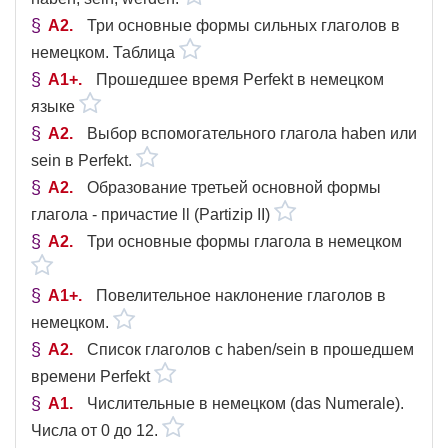
A2
Три основные формы сильных глаголов в
немецком. Таблица
A1+
Прошедшее время Perfekt в немецком
языке
A2
Выбор вспомогательного глагола haben или
sein в Perfekt.
A2
Образование третьей основной формы
глагола - причастие ll (Partizip II)
A2
Три основные формы глагола в немецком
A1+
Повелительное наклонение глаголов в
немецком.
A2
Список глаголов с haben/sein в прошедшем
времени Perfekt
A1
Числительные в немецком (das Numerale).
Числа от 0 до 12.