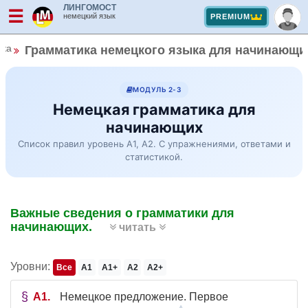
ЛИНГОМОСТ
☰
немецкий язык
PREMIUM
ика
Грамматика немецкого языка для начинающих
МОДУЛЬ 2-3
Немецкая грамматика для
начинающих
Список правил уровень A1, A2. С упражнениями, ответами и
статистикой.
Важные сведения о грамматики для
начинающих.
читать
Уровни:
Все
A1
A1+
A2
A2+
A1
Немецкое предложение. Первое