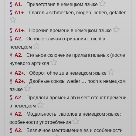
A1
Приветствия в немецком языке
A1+
Глаголы schmecken, mögen, lieben, gefallen
A1+
Наречия времени в немецком языке
A2
Особые случаи отрицания с nicht в
немецком
A2
Сильное склонение прилагательных (после
нулевого артикля
A2+
Оборот ohne zu в немецком языке
A2+
Двойные союзы weder … noch в немецком
языке
A2
Предлоги времени ab и seit: отсчёт времени
в немецком
A2
Модальность глаголов в немецком языке:
особенности употребления
A2
Безличное местоимение es и особенности