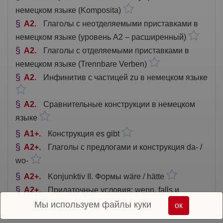
немецком языке (Komposita)
A2
Глаголы с неотделяемыми приставками в
немецком языке (уровень A2 – расширенный)
A2
Глаголы с отделяемыми приставками в
немецком языке (Trennbare Verben)
A2
Инфинитив с частицей zu в немецком языке
A2
Сравнительные конструкции в немецком
языке
A1+
Конструкция es gibt
A2+
Глаголы с предлогами и конструкция da- /
wo-
A2+
Konjunktiv II. Формы wäre / hätte
A2+
Придаточные условия: wenn, falls и
другие. A2+
Мы используем файлы куки
ок