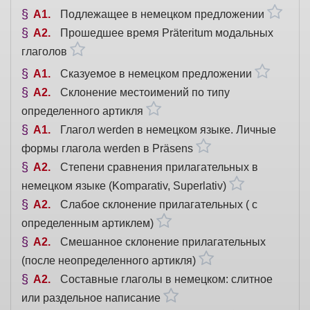
A1
Подлежащее в немецком предложении
A2
Прошедшее время Präteritum модальных
глаголов
A1
Сказуемое в немецком предложении
A2
Склонение местоимений по типу
определенного артикля
A1
Глагол werden в немецком языке. Личные
формы глагола werden в Präsens
A2
Степени сравнения прилагательных в
немецком языке (Komparativ, Superlativ)
A2
Слабое склонение прилагательных ( с
определенным артиклем)
A2
Смешанное склонение прилагательных
(после неопределенного артикля)
A2
Составные глаголы в немецком: слитное
или раздельное написание