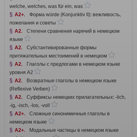
welche, welches, was für ein, was
A2+
Форма würde (Konjunktiv II): вежливость,
пожелания и советы
A2
Степени сравнения наречий в немецком
языке
A2
Субстантивированные формы
притяжательных местоимений в немецком
A2
Глаголы с предлогами в немецком языке
уровня A2
A2
Возвратные глаголы в немецком языке
(Reflexive Verben)
A2
Суффиксы немецких прилагательных: -lich,
-ig, -isch, -los, -voll
A2+
Сложные синонимичные глаголы в
немецком языке
A2+
Модальные частицы в немецком языке