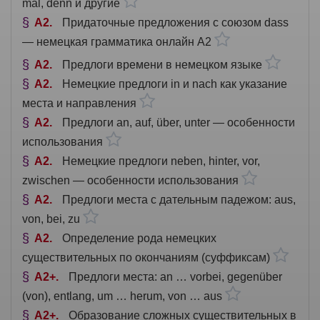
mal, denn и другие
A2
Придаточные предложения с союзом dass
— немецкая грамматика онлайн A2
A2
Предлоги времени в немецком языке
A2
Немецкие предлоги in и nach как указание
места и направления
A2
Предлоги an, auf, über, unter — особенности
использования
A2
Немецкие предлоги neben, hinter, vor,
zwischen — особенности использования
A2
Предлоги места с дательным падежом: aus,
von, bei, zu
A2
Определение рода немецких
существительных по окончаниям (суффиксам)
A2+
Предлоги места: an … vorbei, gegenüber
(von), entlang, um … herum, von … aus
A2+
Образование сложных существительных в