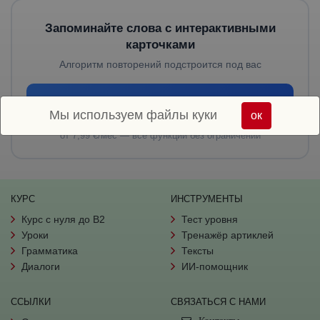
Запоминайте слова с интерактивными
карточками
Алгоритм повторений подстроится под вас
Узнать о Premium
Мы используем файлы куки
ок
от 7,99 €/мес — все функции без ограничений
КУРС
ИНСТРУМЕНТЫ
Курс с нуля до B2
Тест уровня
Уроки
Тренажёр артиклей
Грамматика
Тексты
Диалоги
ИИ-помощник
ССЫЛКИ
СВЯЗАТЬСЯ С НАМИ