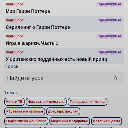
Лингоблог
Продвинутый
Мир Гарри Поттера
Лингоблог
Продвинутый
Серия книг о Гарри Поттере
Лингоблог
Продвинутый
Игра в шарики. Часть 1
Лингоблог
Продвинутый
У британских подданных есть новый принц
Поиск
Темы
Кино и ТВ
Искусство и культура
Город, здания, улица
Растения и животные
Дом, еда, покупки
Образ жизни и общение
Медицина и здоровье
История и даты