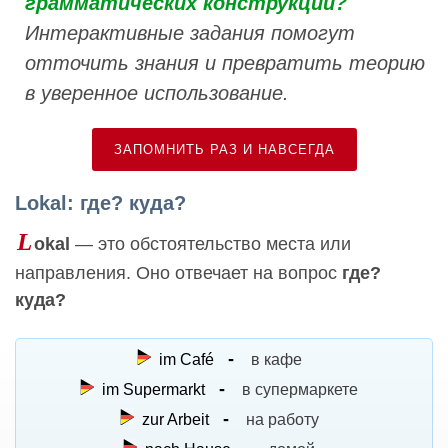
грамматических конструкций?
Интерактивные задания помогут
отточить знания и превратить теорию
в уверенное использование.
ЗАПОМНИТЬ РАЗ И НАВСЕГДА
Lokal: где? куда?
L
okal
— это обстоятельство места или
направления. Оно отвечает на вопрос
где?
куда?
im Café
в кафе
im Supermarkt
в супермаркете
zur Arbeit
на работу