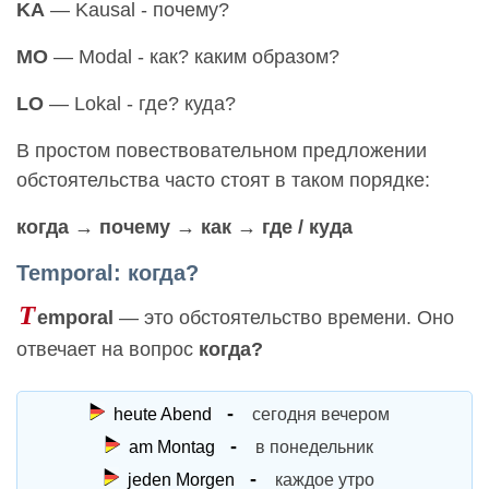
KA
— Kausal - почему?
MO
— Modal - как? каким образом?
LO
— Lokal - где? куда?
В простом повествовательном предложении
обстоятельства часто стоят в таком порядке:
когда → почему → как → где / куда
Temporal: когда?
T
emporal
— это обстоятельство времени. Оно
отвечает на вопрос
когда?
heute Abend
сегодня вечером
am Montag
в понедельник
jeden Morgen
каждое утро