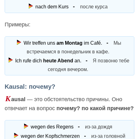
nach dem Kurs
после курса
Примеры:
Wir treffen uns
am Montag
im Café.
Мы
встречаемся в понедельник в кафе.
Ich rufe dich
heute Abend
an.
Я позвоню тебе
сегодня вечером.
Kausal: почему?
K
ausal
— это обстоятельство причины. Оно
отвечает на вопрос
почему? по какой причине?
wegen des Regens
из-за дождя
wegen der Kopfschmerzen
из-за головной