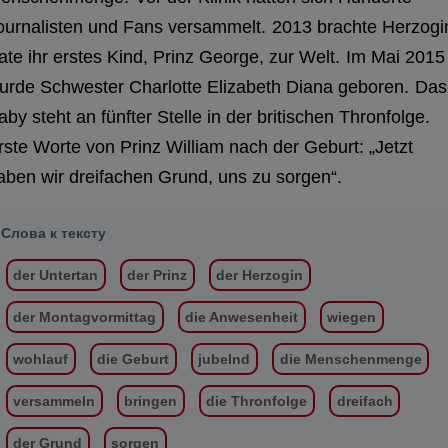
ournalisten und Fans versammelt.
2013 brachte Herzogi
ate ihr erstes Kind, Prinz George, zur Welt.
Im Mai 2015
urde Schwester Charlotte Elizabeth Diana geboren.
Das
aby steht an fünfter Stelle in der britischen Thronfolge.
rste Worte von Prinz William nach der Geburt: „Jetzt
aben wir dreifachen Grund, uns zu sorgen“.
Слова к тексту
der Untertan
der Prinz
der Herzogin
der Montagvormittag
die Anwesenheit
wiegen
wohlauf
die Geburt
jubelnd
die Menschenmenge
versammeln
bringen
die Thronfolge
dreifach
der Grund
sorgen