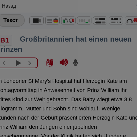
Назад
Текст
Großbritannien hat einen neuen
B1
rinzen
m Londoner St Mary's Hospital hat Herzogin Kate am
ontagvormittag in Anwesenheit von Prinz William ihr
rittes Kind zur Welt gebracht.
Das Baby wiegt etwa 3,8
ilogramm.
Mutter und Sohn sind wohlauf.
Wenige
tunden nach der Geburt präsentierten Herzogin Kate un
rinz William den Jungen einer jubelnden
enschenmenge.
Vor der Klinik hatten sich Hunderte