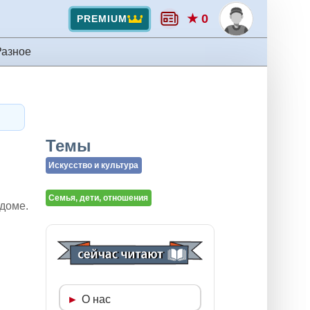
★ 0
PREMIUM
Разное
Темы
Искусство и культура
Семья, дети, отношения
 доме.
О нас