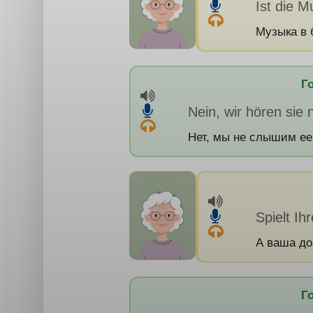
Ist die M
Музыка в 
Г
Nein, wir hören sie 
Нет, мы не слышим ее
Spielt Ih
А ваша до
Г