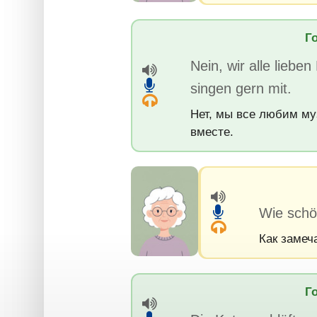
Г
Nein, wir alle liebe
singen gern mit.
Нет, мы все любим му
вместе.
Wie schö
Как замеч
Г