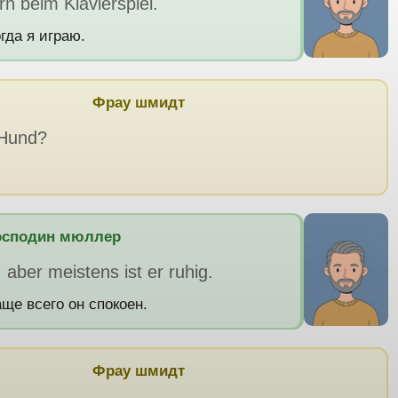
rn beim Klavierspiel.
гда я играю.
Фрау шмидт
 Hund?
осподин мюллер
aber meistens ist er ruhig.
аще всего он спокоен.
Фрау шмидт