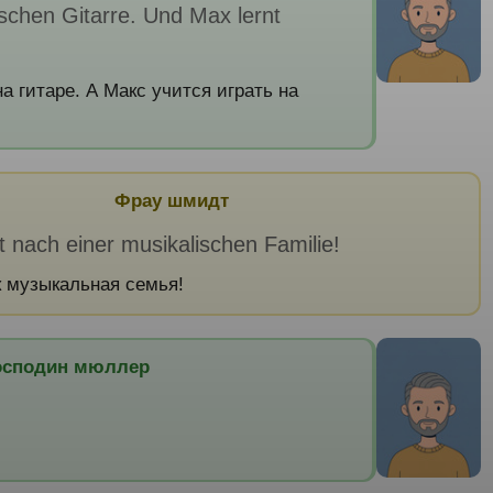
sschen Gitarre. Und Max lernt
а гитаре. А Макс учится играть на
Фрау шмидт
t nach einer musikalischen Familie!
к музыкальная семья!
осподин мюллер