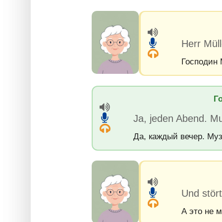
Herr Müll
Господин 
Г
Ja, jeden Abend. Mus
Да, каждый вечер. Му
Und stört
А это не 