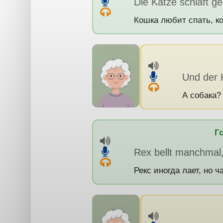
Die Katze schläft ge
Кошка любит спать, ко
Und der
А собака?
Г
Rex bellt manchmal, 
Рекс иногда лает, но ч