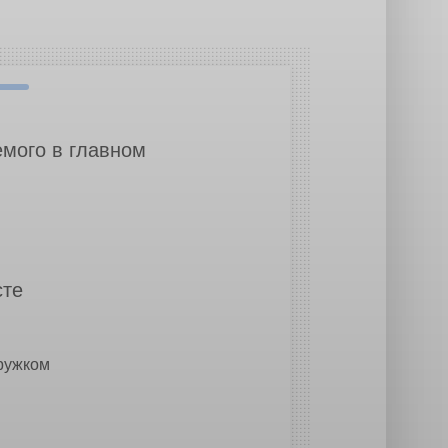
емого в главном
сте
кружком