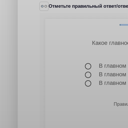
Отметьте правильный ответ/отв
Какое главно
В главном 
В главном 
В главном
Прави