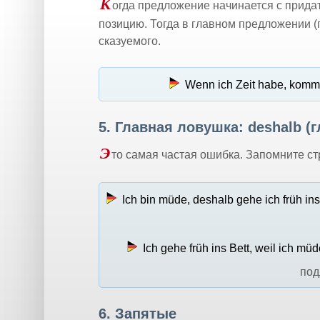
К
огда предложение начинается с придат
позицию. Тогда в главном предложении (
сказуемого.
Wenn ich Zeit habe, komme
5. Главная ловушка: deshalb (
Э
то самая частая ошибка. Запомните ст
Ich bin müde, deshalb gehe ich früh ins
Ich gehe früh ins Bett, weil ich müd
под
6. Запятые