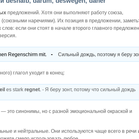
и deshalb, darum, deswegen, daher
ных
предложений. Хотя они выполняют работу союза,
и
(союзными наречиями). Их позиция в предложении, заметь
 слов: если они стоят в начале второго главного предложен
версия.
nen Regenschirm mit.
Сильный дождь, поэтому я беру зон
ого) глагол уходит в конец:
eil
es stark
regnet
. - Я беру зонт, потому что сильный дождь
r — это синонимы, но с разной эмоциональной окраской и
ные и нейтральные. Они используются чаще всего в речи 
можете смело использовать любое.