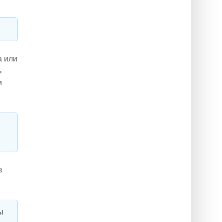
а или
ь
м
з
мы