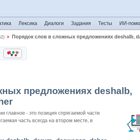
атика
Лексика
Диалоги
Задания
Тесты
ИИ-пом
Порядок слов в сложных предложениях deshalb, da
B2)
жных предложениях deshalb,
her
ии главное - это позиция спрягаемой части
гаемая часть всегда на втором месте, в