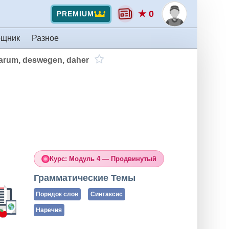
★ 0
PREMIUM
ощник
Разное
rum, deswegen, daher
Курс: Модуль 4 — Продвинутый
Грамматические Темы
Порядок слов
Синтаксис
Наречия