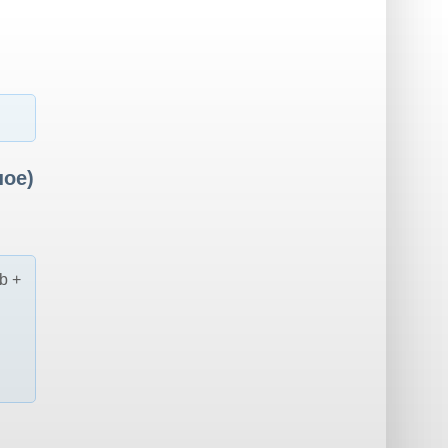
ное)
lb +