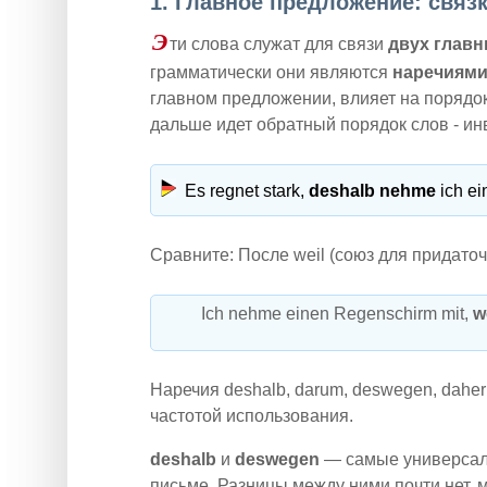
1. Главное предложение: связк
Э
ти слова служат для связи
двух глав
грамматически они являются
наречиям
главном предложении, влияет на порядок
дальше идет обратный порядок слов - ин
Es regnet stark,
deshalb nehme
ich ei
Сравните: После weil (союз для придаточн
Ich nehme einen Regenschirm mit,
w
Наречия deshalb, darum, deswegen, dahe
частотой использования.
deshalb
и
deswegen
— самые универсаль
письме. Разницы между ними почти нет, 