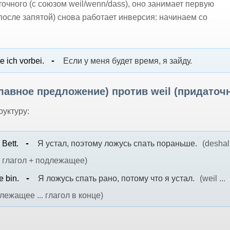
очного (с союзом weil/wenn/dass), оно занимает первую
после запятой) снова работает инверсия: начинаем со
 ich vorbei.
Если у меня будет время, я зайду.
главное предложение) против weil (придаточ
руктуру:
 Bett.
Я устал, поэтому ложусь спать пораньше.
(desha
глагол + подлежащее)
e bin.
Я ложусь спать рано, потому что я устал.
(weil ...
лежащее ... глагол в конце)