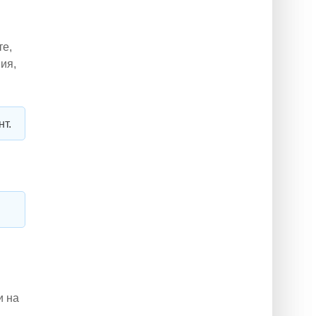
те,
ия,
т.
и на