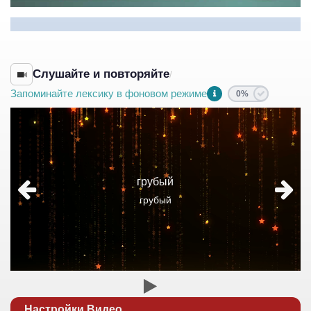
Слушайте и повторяйте
/
Запоминайте лексику в фоновом режиме
0%
грубый
грубый
Настройки Видео