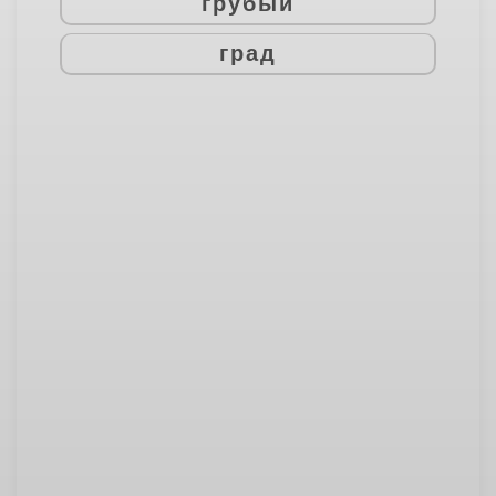
грубый
град