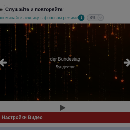
Слушайте и повторяйте
/
апоминайте лексику в фоновом режиме
0%
der Bundestag
Бундестаг
Настройки Видео