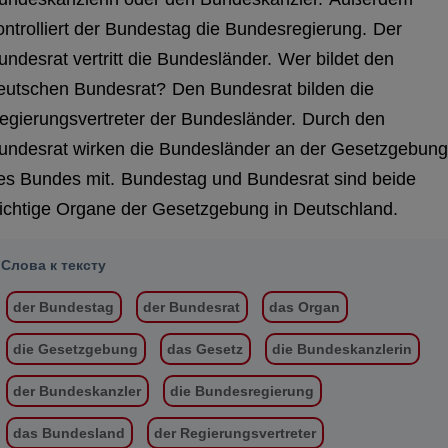
ontrolliert der Bundestag die Bundesregierung.
Der
undesrat vertritt die Bundesländer.
Wer bildet den
eutschen Bundesrat?
Den Bundesrat bilden die
egierungsvertreter der Bundesländer.
Durch den
undesrat wirken die Bundesländer an der Gesetzgebung
es Bundes mit.
Bundestag und Bundesrat sind beide
ichtige Organe der Gesetzgebung in Deutschland.
Слова к тексту
der Bundestag
der Bundesrat
das Organ
die Gesetzgebung
das Gesetz
die Bundeskanzlerin
der Bundeskanzler
die Bundesregierung
das Bundesland
der Regierungsvertreter