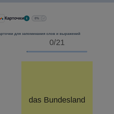
Карточки
0%
арточки для запоминания слов и выражений
0/21
das
федеральная
Bundesland
земля