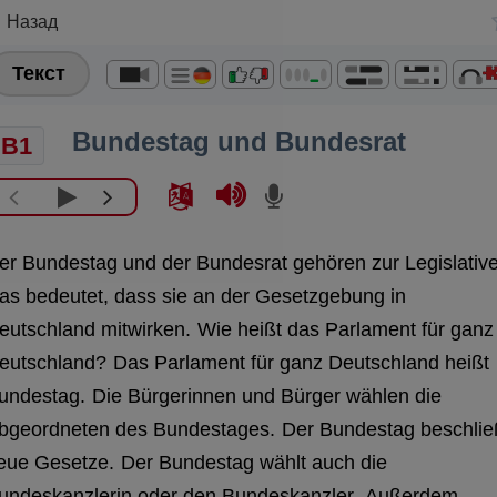
Назад
Текст
Bundestag und Bundesrat
B1
er Bundestag und der Bundesrat gehören zur Legislative
as bedeutet, dass sie an der Gesetzgebung in
eutschland mitwirken.
Wie heißt das Parlament für ganz
eutschland?
Das Parlament für ganz Deutschland heißt
undestag.
Die Bürgerinnen und Bürger wählen die
bgeordneten des Bundestages.
Der Bundestag beschlie
eue Gesetze.
Der Bundestag wählt auch die
undeskanzlerin oder den Bundeskanzler.
Außerdem