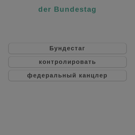
der Bundestag
Бундестаг
контролировать
федеральный канцлер