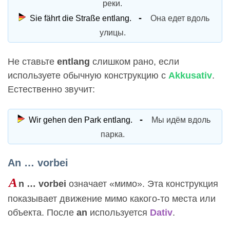
реки.
Sie fährt die Straße entlang.
Она едет вдоль
улицы.
Не ставьте
entlang
слишком рано, если
используете обычную конструкцию с
Akkusativ
.
Естественно звучит:
Wir gehen den Park entlang.
Мы идём вдоль
парка.
An … vorbei
A
n … vorbei
означает «мимо». Эта конструкция
показывает движение мимо какого-то места или
объекта. После
an
используется
Dativ
.