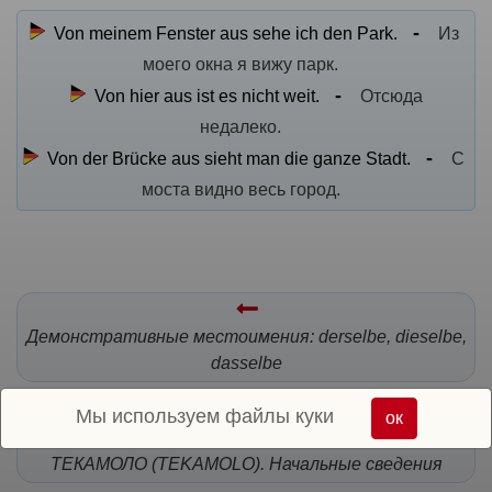
Von meinem Fenster aus sehe ich den Park.
Из
моего окна я вижу парк.
Von hier aus ist es nicht weit.
Отсюда
недалеко.
Von der Brücke aus sieht man die ganze Stadt.
С
моста видно весь город.
Демонстративные местоимения: derselbe, dieselbe,
dasselbe
Мы используем файлы куки
ок
Порядок обстоятельств в предложении. Правило
ТЕКАМОЛО (TEKAMOLO). Начальные сведения