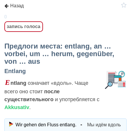
Назад
запись голоса
Предлоги места: entlang, an …
vorbei, um … herum, gegenüber,
von … aus
Entlang
E
ntlang
означает «вдоль». Чаще
всего оно стоит
после
существительного
и употребляется с
Akkusativ
.
Wir gehen den Fluss entlang.
Мы идём вдоль