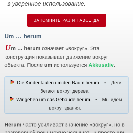
в уверенное использование.
ЗАПОМНИТЬ РАЗ И НАВСЕГДА
Um … herum
U
m … herum
означает «вокруг». Эта
конструкция показывает движение вокруг
объекта. После
um
используется
Akkusativ
.
Die Kinder laufen um den Baum herum.
Дети
бегают вокруг дерева.
Wir gehen um das Gebäude herum.
Мы идём
вокруг здания.
Herum
часто усиливает значение «вокруг», но в
разговорной речи можно услышать и просто
um
.