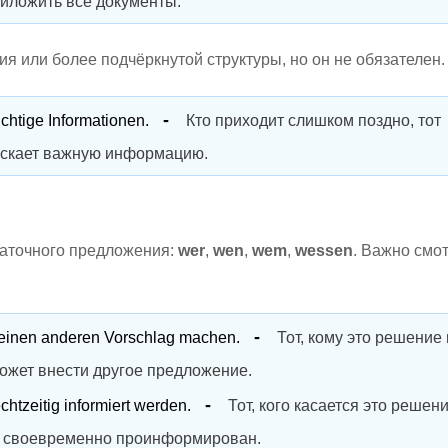
иложить все документы.
я или более подчёркнутой структуры, но он не обязателен.
chtige Informationen.
Кто приходит слишком поздно, тот
скает важную информацию.
даточного предложения:
wer
,
wen
,
wem
,
wessen
. Важно смо
 einen anderen Vorschlag machen.
Тот, кому это решение
может внести другое предложение.
echtzeitig informiert werden.
Тот, кого касается это решен
 своевременно проинформирован.