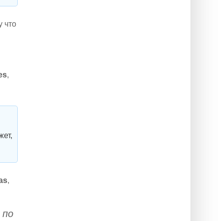
у что
es
,
жет,
was
,
 по