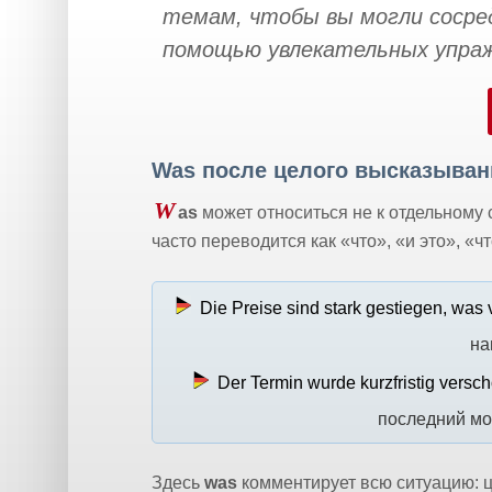
темам, чтобы вы могли сосред
помощью увлекательных упраж
Was после целого высказыван
W
as
может относиться не к отдельному 
часто переводится как «что», «и это», «ч
Die Preise sind stark gestiegen, was v
на
Der Termin wurde kurzfristig versc
последний мо
Здесь
was
комментирует всю ситуацию: ц