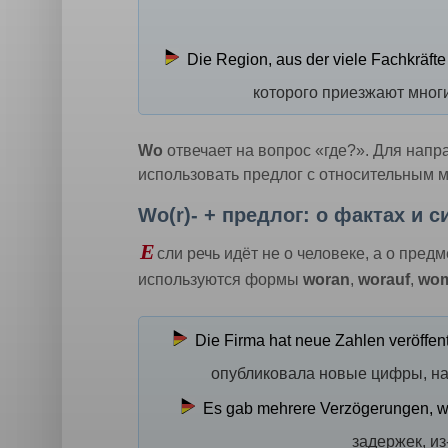
Die Region, aus der viele Fachkräfte 
которого приезжают мног
Wo
отвечает на вопрос «где?». Для напр
использовать предлог с относительным
Wo(r)- + предлог: о фактах и 
Е
сли речь идёт не о человеке, а о пред
используются формы
woran
,
worauf
,
wom
Die Firma hat neue Zahlen veröffentl
опубликовала новые цифры, на
Es gab mehrere Verzögerungen, wo
задержек, из