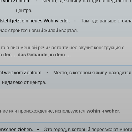
eit vom Zentrum.
Место, где я живу, находится недалеко о
центра.
tsteht jetzt ein neues Wohnviertel.
Там, где раньше стоял
час строится новый жилой квартал.
та в письменной речи часто точнее звучит конструкция с
in der…
,
das Gebäude, in dem…
.
cht weit vom Zentrum.
Место, в котором я живу, находитс
недалеко от центра.
ление или происхождение, используются
wohin
и
woher
.
Menschen ziehen.
Это город, в который переезжают мног