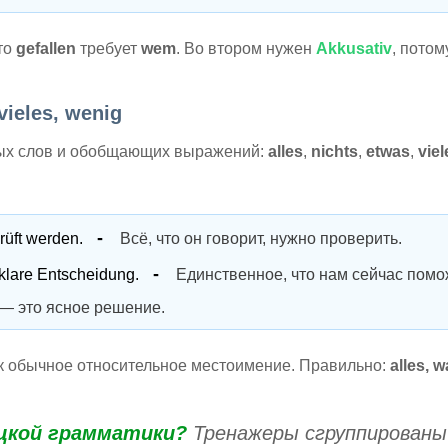
что
gefallen
требует
wem
. Во втором нужен
Akkusativ
, потом
vieles, wenig
ых слов и обобщающих выражений:
alles
,
nichts
,
etwas
,
viel
rüft werden.
Всё, что он говорит, нужно проверить.
e klare Entscheidung.
Единственное, что нам сейчас помо
— это ясное решение.
к обычное относительное местоимение. Правильно:
alles, 
ецкой грамматики?
Тренажеры сгруппированы