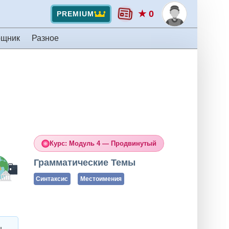
★ 0
PREMIUM
ощник
Разное
Курс: Модуль 4 — Продвинутый
Грамматические Темы
Синтаксис
Местоимения
ен