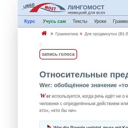
ЛИНГОМОСТ
немецкий для всех
Курс
Учусь сам
Тексты
Уроки
Грамм
Грамматика
Для продвинутых (B1-
запись голоса
Относительные пред
Wer: обобщённое значение «тот
W
er
используется, когда речь идёт не о
человеке с определённым действием или 
кто», «кто бы ни».
Wer die Regeln verletzt, muss mit 