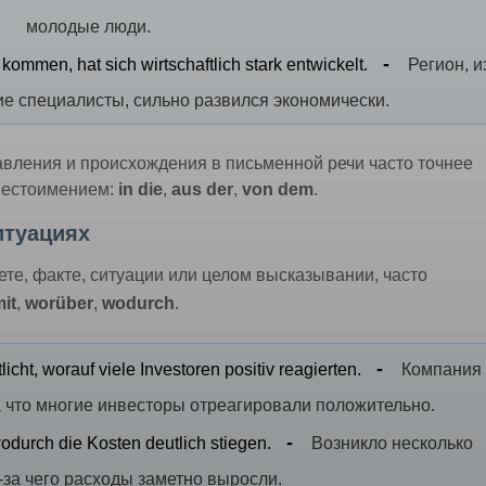
молодые люди.
kommen, hat sich wirtschaftlich stark entwickelt.
Регион, 
ие специалисты, сильно развился экономически.
авления и происхождения в письменной речи часто точнее
 местоимением:
in die
,
aus der
,
von dem
.
ситуациях
мете, факте, ситуации или целом высказывании, часто
it
,
worüber
,
wodurch
.
icht, worauf viele Investoren positiv reagierten.
Компани
 что многие инвесторы отреагировали положительно.
durch die Kosten deutlich stiegen.
Возникло несколько
-за чего расходы заметно выросли.