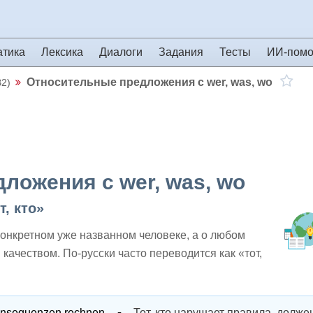
атика
Лексика
Диалоги
Задания
Тесты
ИИ-пом
Относительные предложения с wer, was, wo
B2)
ложения с wer, was, wo
, кто»
 конкретном уже названном человеке, а о любом
качеством. По-русски часто переводится как «тот,
Konsequenzen rechnen.
Тот, кто нарушает правила, долж