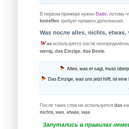
В первом примере нужен
Dativ
, потому 
betreffen
требует прямого дополнения.
Was после alles, nichts, etwas, 
W
as
используется после неопределённ
wenig
,
das Einzige
,
das Beste
.
Alles, was er sagt, muss überp
Das Einzige, was uns jetzt hilft, ist ein
После таких слов не используется
das
ка
nichts, was
,
etwas, was
.
Запутались в правилах нем