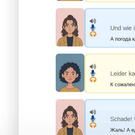
Und wie 
А погода к
Leider ka
К сожален
Schade! 
Жаль! А е