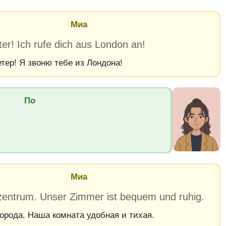
Миа
ter! Ich rufe dich aus London an!
етер! Я звоню тебе из Лондона!
По
Миа
zentrum. Unser Zimmer ist bequem und ruhig.
города. Наша комната удобная и тихая.