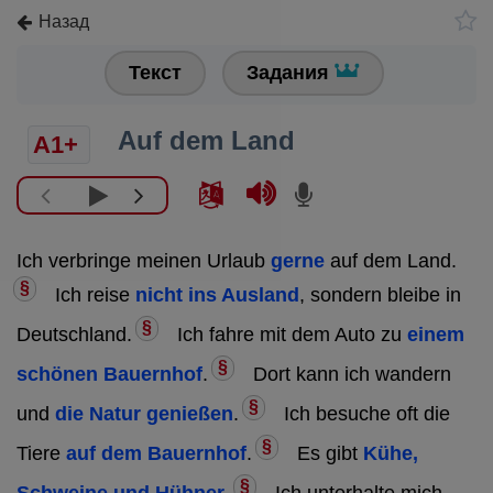
Назад
Текст
Задания
Auf dem Land
A1+
Ich verbringe meinen Urlaub
gerne
auf dem Land.
§
Ich reise
nicht ins Ausland
, sondern bleibe in
§
Deutschland.
Ich fahre mit dem Auto zu
einem
§
schönen Bauernhof
.
Dort kann ich wandern
§
und
die Natur genießen
.
Ich besuche oft die
§
Tiere
auf dem Bauernhof
.
Es gibt
Kühe,
§