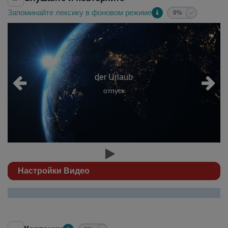
Запоминайте лексику в фоновом режиме
0%
der Urlaub
отпуск
Настройки Видео