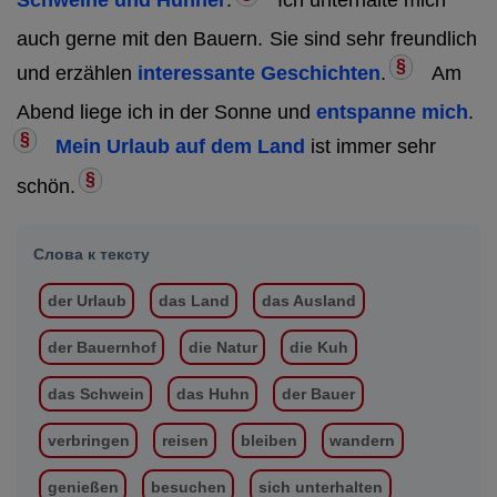
Schweine und Hühner
.
Ich unterhalte mich
auch gerne mit den Bauern.
Sie sind sehr freundlich
§
und erzählen
interessante Geschichten
.
Am
Abend liege ich in der Sonne und
entspanne mich
.
§
Mein Urlaub auf dem Land
ist immer sehr
§
schön.
Слова к тексту
der Urlaub
das Land
das Ausland
der Bauernhof
die Natur
die Kuh
das Schwein
das Huhn
der Bauer
verbringen
reisen
bleiben
wandern
genießen
besuchen
sich unterhalten