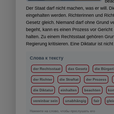
beac
Der Staat darf nicht machen, was er will.
Di
eingehalten werden.
Richterinnen und Rich
Gesetz gleich.
Niemand darf ohne Grund ve
begeht, kann es einen Prozess vor Gericht
halten.
Zu einem Rechtsstaat gehören Grund
Regierung kritisieren.
Eine Diktatur ist nich
Слова к тексту
der Rechtsstaat
das Gesetz
die Bürger
der Richter
die Straftat
der Prozess
die Diktatur
einhalten
beachten
kon
vereinbar sein
unabhängig
fair
glei
Нажмите на слово, чтобы прослушать его