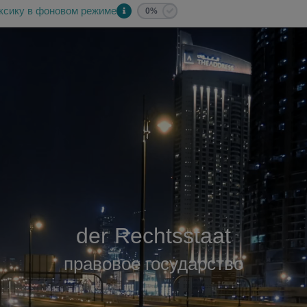
ксику в фоновом режиме
0%
der Rechtsstaat
правовое государство