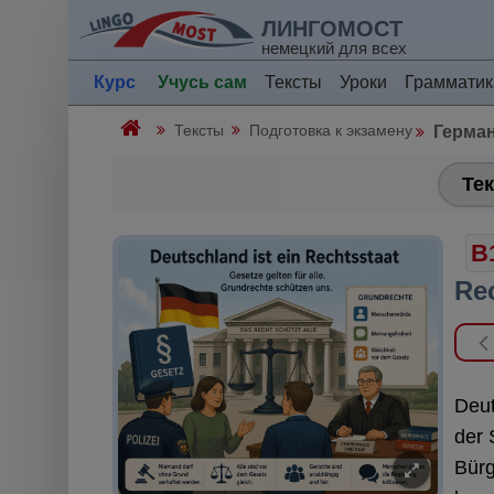
ЛИНГОМОСТ
немецкий для всех
Курс
Учусь сам
Тексты
Уроки
Грамматик
Тексты
Подготовка к экзамену
Герман
Тек
B
Re
Deut
der 
Bürg