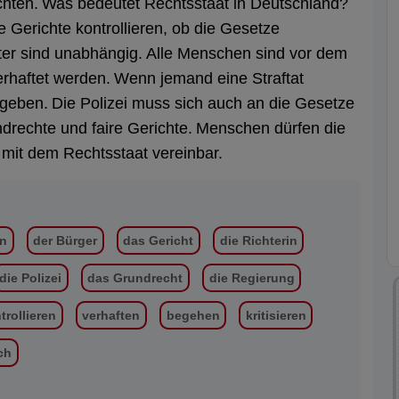
hten.
Was bedeutet Rechtsstaat in Deutschland?
e Gerichte kontrollieren, ob die Gesetze
ter sind unabhängig.
Alle Menschen sind vor dem
rhaftet werden.
Wenn jemand eine Straftat
 geben.
Die Polizei muss sich auch an die Gesetze
rechte und faire Gerichte.
Menschen dürfen die
t mit dem Rechtsstaat vereinbar.
in
der Bürger
das Gericht
die Richterin
die Polizei
das Grundrecht
die Regierung
trollieren
verhaften
begehen
kritisieren
ch