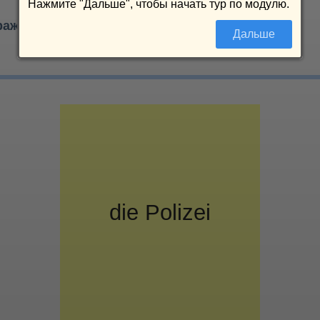
Нажмите "Дальше", чтобы начать тур по модулю.
ражений
Дальше
0/23
die
полиция
Polizei