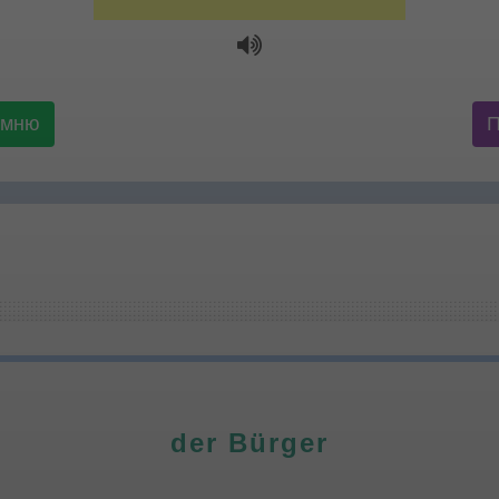
омню
der Bürger