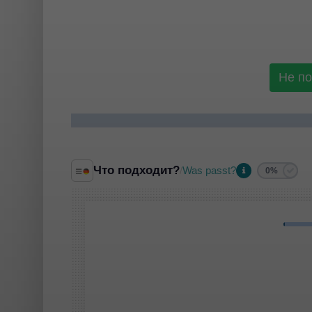
Не п
Что подходит?
Was passt?
/
0%