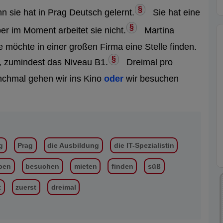
§
n sie hat in Prag Deutsch gelernt.
Sie hat eine
§
r im Moment arbeitet sie nicht.
Martina
e möchte in einer großen Firma eine Stelle finden.
§
, zumindest das Niveau B1.
Dreimal pro
chmal gehen wir ins Kino
oder
wir besuchen
g
Prag
die Ausbildung
die IT-Spezialistin
iben
besuchen
mieten
finden
süß
t
zuerst
dreimal