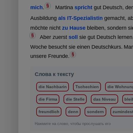
§
mich
.
Martina
spricht
gut Deutsch, den
Ausbildung
als IT-Spezialistin
gemacht, abe
möchte nicht
zu Hause
bleiben, sondern si
§
Aber zuerst
soll
sie gut Deutsch lernen
Woche besucht sie einen Deutschkurs.
Man
§
unsere Freunde.
Слова к тексту
die Nachbarin
Tschechien
die Wohnun
die Firma
die Stelle
das Niveau
ble
freundlich
denn
sondern
zumindes
Нажмите на слово, чтобы прослушать его