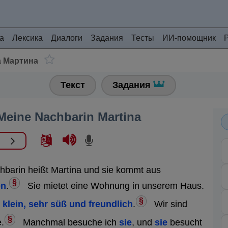
а
Лексика
Диалоги
Задания
Тесты
ИИ-помощник
а Мартина
Текст
Задания
Meine Nachbarin Martina
barin heißt Martina und sie kommt aus
§
en
.
Sie mietet eine Wohnung in unserem Haus.
§
t klein, sehr süß und freundlich
.
Wir sind
§
.
Manchmal besuche ich
sie
, und
sie
besucht