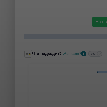
Не п
Что подходит?
Was passt?
/
0%