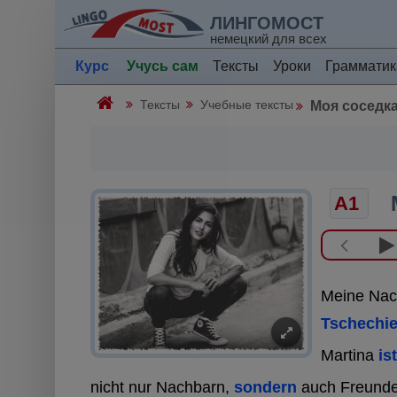
ЛИНГОМОСТ
немецкий для всех
Курс
Учусь сам
Тексты
Уроки
Грамматик
Тексты
Учебные тексты
Моя соседк
A1
Meine Nach
Tschechi
Martina
is
nicht nur Nachbarn,
sondern
auch Freunde