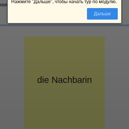
Нажмите "Дальше", чтобы начать тур по модулю.
ражений
0/20
Дальше
die
соседка
Nachbarin