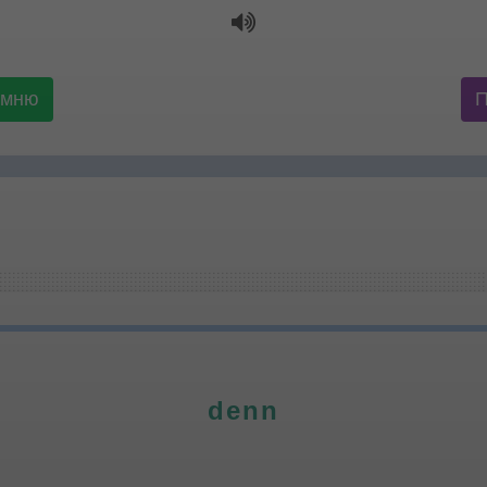
омню
denn