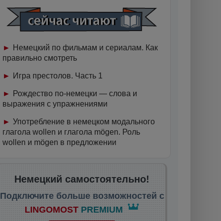
Немецкий по фильмам и сериалам. Как
правильно смотреть
Игра престолов. Часть 1
Рождество по-немецки — слова и
выражения с упражнениями
Употребление в немецком модального
глагола wollen и глагола mögen. Роль
wollen и mögen в предложении
Немецкий самостоятельно!
Подключите больше возможностей с
LINGOMOST
PREMIUM