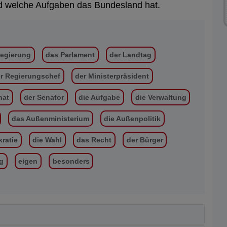
nd welche Aufgaben das Bundesland hat.
Regierung
das Parlament
der Landtag
r Regierungschef
der Ministerpräsident
nat
der Senator
die Aufgabe
die Verwaltung
das Außenministerium
die Außenpolitik
ratie
die Wahl
das Recht
der Bürger
g
eigen
besonders