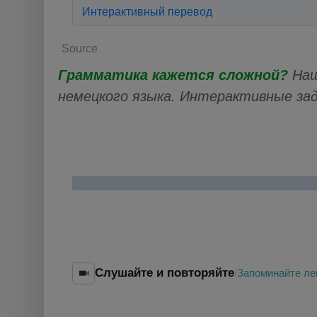
Интерактивный перевод
Source
Грамматика кажется сложной?
Наш
немецкого языка. Интерактивные за
Слушайте и повторяйте
Запоминайте ле
/