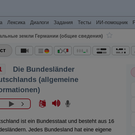
а
Лексика
Диалоги
Задания
Тесты
ИИ-помощник
альные земли Германии (общие сведения)
ст
Die Bundesländer
1
utschlands (allgemeine
formationen)
schland ist ein Bundesstaat und besteht aus 16
esländern.
Jedes Bundesland hat eine eigene