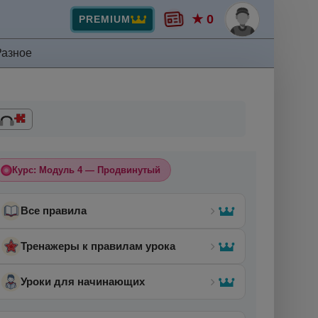
★ 0
PREMIUM
Разное
Курс: Модуль 4 — Продвинутый
Все правила
Тренажеры к правилам урока
Уроки для начинающих