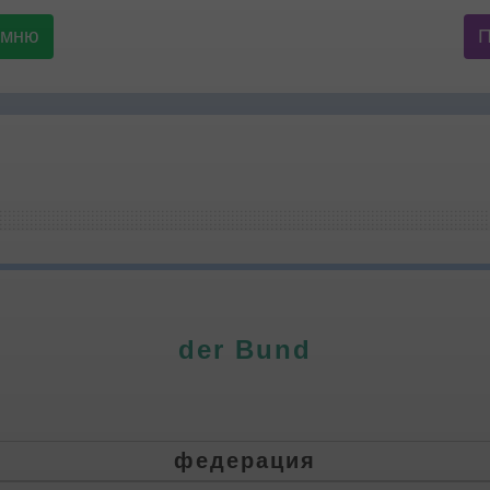
омню
der Bund
федерация