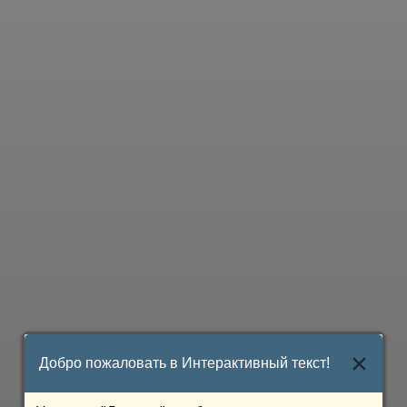
der Bundesstaat
федеративное государство
×
Добро пожаловать в Интерактивный текст!