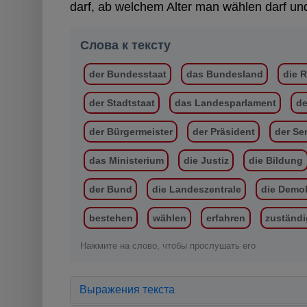
darf, ab welchem Alter man wählen darf u
Слова к тексту
der Bundesstaat
das Bundesland
die 
der Stadtstaat
das Landesparlament
de
der Bürgermeister
der Präsident
der Se
das Ministerium
die Justiz
die Bildung
der Bund
die Landeszentrale
die Demok
bestehen
wählen
erfahren
zuständi
Нажмите на слово, чтобы прослушать его
Выражения текста