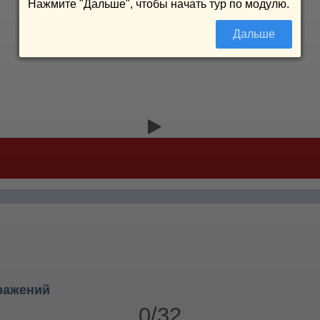
Нажмите "Дальше", чтобы начать тур по модулю.
Дальше
ражений
0/32