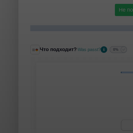
Не п
Что подходит?
Was passt?
/
0%