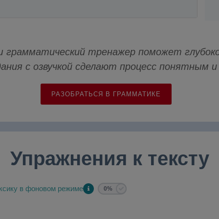
 грамматический тренажер поможет глубоко
дания с озвучкой сделают процесс понятным 
РАЗОБРАТЬСЯ В ГРАММАТИКЕ
Упражнения к тексту
ксику в фоновом режиме
0%