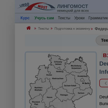
ЛИНГОМОСТ
немецкий для всех
Курс
Учусь сам
Тексты
Уроки
Грамматик
Тексты
Подготовка к экзамену
Федер
Тек
B
De
In
Deut
Bund