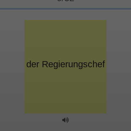
der
Regierungschef
глава
правительства