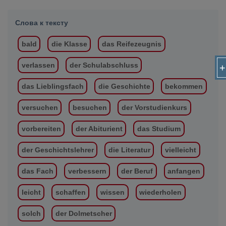
Слова к тексту
bald
die Klasse
das Reifezeugnis
verlassen
der Schulabschluss
+
das Lieblingsfach
die Geschichte
bekommen
versuchen
besuchen
der Vorstudienkurs
vorbereiten
der Abiturient
das Studium
der Geschichtslehrer
die Literatur
vielleicht
das Fach
verbessern
der Beruf
anfangen
leicht
schaffen
wissen
wiederholen
solch
der Dolmetscher