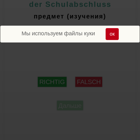
der Schulabschluss
предмет (изучения)
Мы используем файлы куки
ок
RICHTIG
FALSCH
Дальше