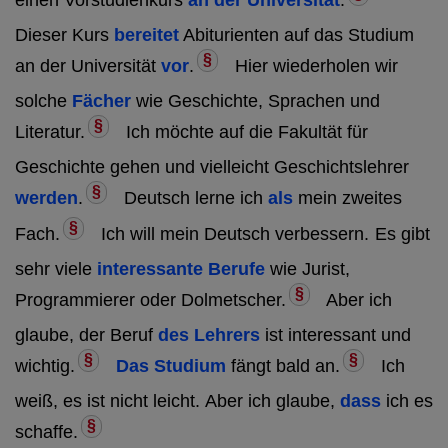
einen Vorstudienkurs
an der Universität
.
Dieser Kurs
bereitet
Abiturienten auf das Studium
§
an der Universität
vor
.
Hier wiederholen wir
solche
Fächer
wie Geschichte, Sprachen und
§
Literatur.
Ich möchte auf die Fakultät für
Geschichte gehen und vielleicht Geschichtslehrer
§
werden
.
Deutsch lerne ich
als
mein zweites
§
Fach.
Ich will mein Deutsch verbessern.
Es gibt
sehr viele
interessante Berufe
wie Jurist,
§
Programmierer oder Dolmetscher.
Aber ich
glaube, der Beruf
des Lehrers
ist interessant und
§
§
wichtig.
Das Studium
fängt bald an.
Ich
weiß, es ist nicht leicht.
Aber ich glaube,
dass
ich es
§
schaffe.