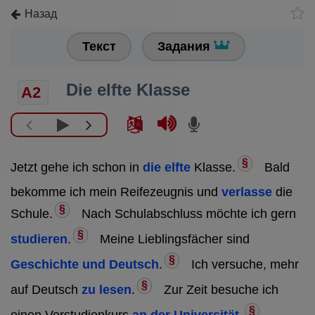
Назад
Текст
Задания
Die elfte Klasse
A2
§
Jetzt gehe ich schon in
die elfte
Klasse.
Bald
bekomme ich mein Reifezeugnis und
verlasse
die
§
Schule.
Nach Schulabschluss möchte ich gern
§
studieren
.
Meine Lieblingsfächer sind
§
Geschichte und Deutsch
.
Ich versuche, mehr
§
auf Deutsch
zu lesen
.
Zur Zeit besuche ich
§