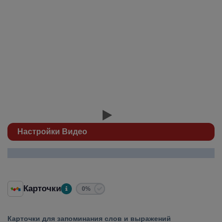
bald
скоро
Настройки Видео
Карточки
0%
Карточки для запоминания слов и выражений