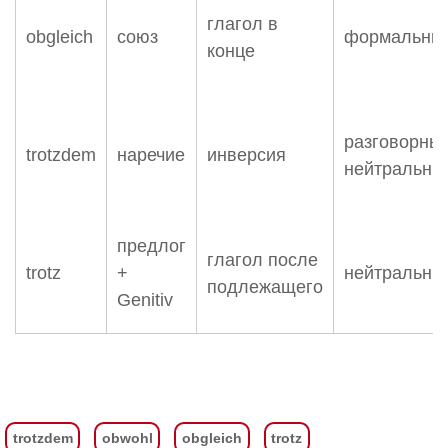
глагол в
obgleich
союз
формальны
конце
разговорный
trotzdem
наречие
инверсия
нейтральны
предлог
глагол после
trotz
+
нейтральны
подлежащего
Genitiv
trotzdem
obwohl
obgleich
trotz