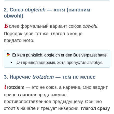
2. Союз
obgleich
— хотя (синоним
obwohl)
Б
олее формальный вариант союза
obwohl
.
Порядок слов тот же: глагол в конце
придаточного.
Er kam pünktlich, obgleich er den Bus verpasst hatte.
Он пришёл вовремя, хотя пропустил автобус.
3. Наречие
trotzdem
— тем не менее
t
rotzdem
— это не союз, а наречие. Оно вводит
новое
главное
предложение,
противопоставленное предыдущему. Обычно
стоит в начале и требует инверсии:
глагол сразу