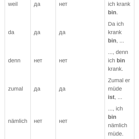
weil
да
нет
ich krank
bin
.
Da ich
da
да
да
krank
bin
, ...
..., denn
denn
нет
нет
ich
bin
krank.
Zumal er
zumal
да
да
müde
ist
, ...
..., ich
bin
nämlich
нет
нет
nämlich
müde.