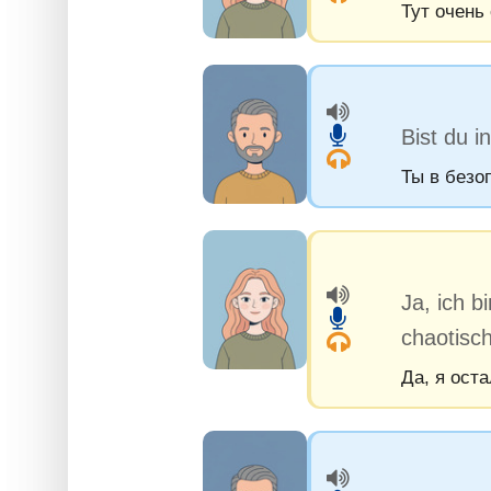
Тут очень
Bist du i
Ты в безо
Ja, ich b
chaotisch
Да, я оста