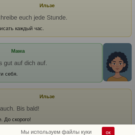
Ильзе
chreibe euch jede Stunde.
писать каждый час.
Мама
s gut auf dich auf.
и себя.
Ильзе
auch. Bis bald!
. До скорого!
Мы используем файлы куки
ок