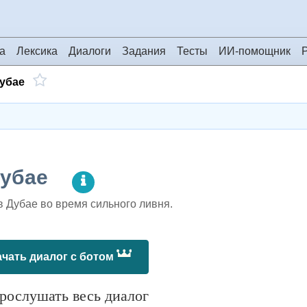
а
Лексика
Диалоги
Задания
Тесты
ИИ-помощник
убае
Дубае
в Дубае во время сильного ливня.
чать диалог с ботом
ослушать весь диалог