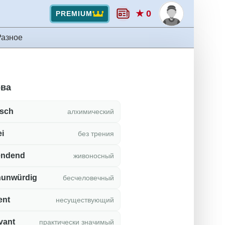
★ 0
PREMIUM
Разное
ова
isch
алхимический
ei
без трения
endend
живоносный
unwürdig
бесчеловечный
ent
несуществующий
vant
практически значимый