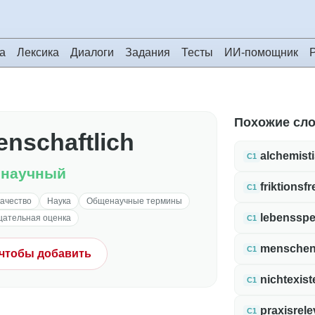
а
Лексика
Диалоги
Задания
Тесты
ИИ-помощник
Похожие сл
nschaftlich
alchemist
C1
енаучный
friktionsfr
C1
качество
Наука
Общенаучные термины
lebenssp
цательная оценка
C1
menschen
C1
 чтобы добавить
nichtexist
C1
praxisrele
C1