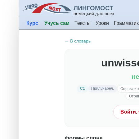
ЛИНГОМОСТ
немецкий для всех
Курс
Учусь сам
Тексты
Уроки
Грамматик
← В словарь
unwisse
н
C1
Прил./нареч.
Оценка и 
Отри
Войти,
Формы слова