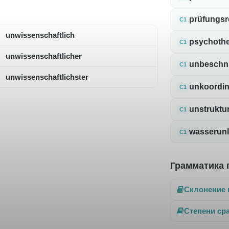
prüfungsr
C1
unwissenschaftlich
psychothe
C1
unwissenschaftlicher
unbeschni
C1
unwissenschaftlichster
unkoordin
C1
unstruktur
C1
wasserunl
C1
Грамматика 
Склонение 
Степени ср