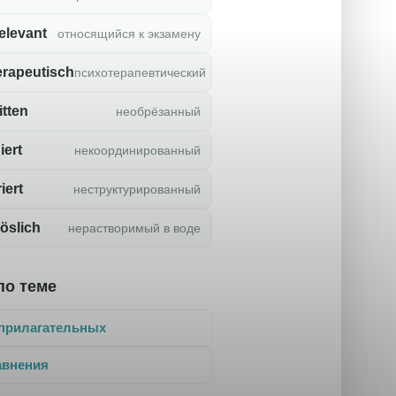
elevant
относящийся к экзамену
rapeutisch
психотерапевтический
tten
необрёзанный
iert
некоординированный
iert
неструктурированный
öslich
нерастворимый в воде
по теме
прилагательных
авнения