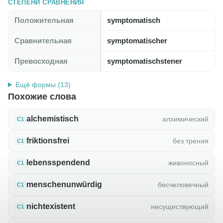
СТЕПЕНИ СРАВНЕНИЯ
Положительная
symptomatisch
Сравнительная
symptomatischer
Превосходная
symptomatischstener
Ещё формы (13)
Похожие слова
alchemistisch
алхимический
C1
friktionsfrei
без трения
C1
lebensspendend
живоносный
C1
menschenunwürdig
бесчеловечный
C1
nichtexistent
несуществующий
C1