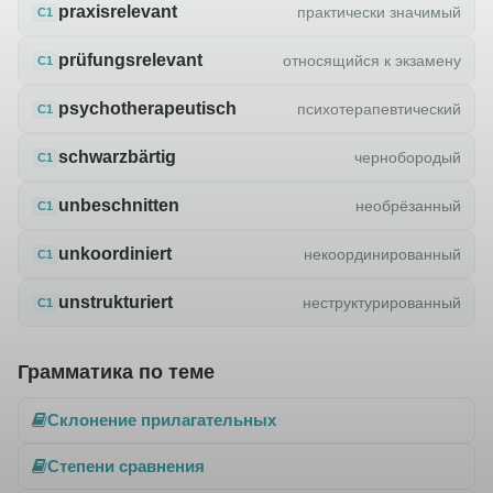
praxisrelevant
практически значимый
C1
prüfungsrelevant
относящийся к экзамену
C1
psychotherapeutisch
психотерапевтический
C1
schwarzbärtig
чернобородый
C1
unbeschnitten
необрёзанный
C1
unkoordiniert
некоординированный
C1
unstrukturiert
неструктурированный
C1
Грамматика по теме
Склонение прилагательных
Степени сравнения