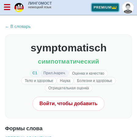
ЛИНГОМОСТ
☰
немецкий язык
PREMIUM
← В словарь
symptomatisch
симпотматический
C1
Прил./нареч.
Оценка и качество
Тело и здоровье
Наука
Болезни и здоровье
Отрицательная оценка
Войти, чтобы добавить
Формы слова