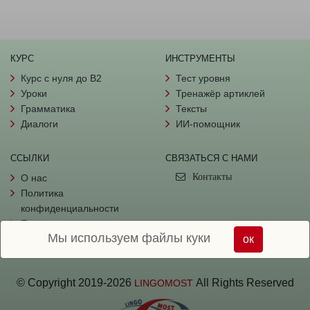
КУРС
ИНСТРУМЕНТЫ
Курс с нуля до B2
Тест уровня
Уроки
Тренажёр артиклей
Грамматика
Тексты
Диалоги
ИИ-помощник
ССЫЛКИ
СВЯЗАТЬСЯ С НАМИ
Контакты
О нас
Политика
конфиденциальности
Пользовательское
Мы используем файлы куки
соглашение
ок
© Copyright
2019-
2026
All Rights Reserved
LINGOMOST