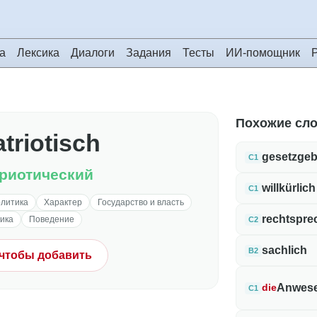
а
Лексика
Диалоги
Задания
Тесты
ИИ-помощник
Похожие сл
triotisch
gesetzge
C1
риотический
willkürlich
C1
олитика
Характер
Государство и власть
rechtspr
ика
Поведение
C2
sachlich
B2
 чтобы добавить
Anwese
die
C1