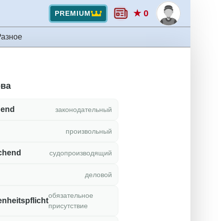
★ 0
PREMIUM
Разное
ова
bend
законодательный
произвольный
echend
судопроизводящий
деловой
обязательное
nheitspflicht
присутствие