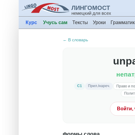
ЛИНГОМОСТ
немецкий для всех
Курс
Учусь сам
Тексты
Уроки
Грамматик
← В словарь
unpa
непат
C1
Прил./нареч.
Право и п
Полит
Войти,
Формы слова