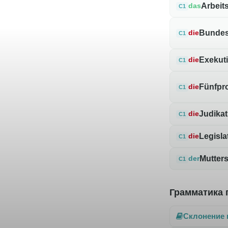
Arbeit
das
C1
Bunde
die
C1
Exekut
die
C1
Fünfpr
die
C1
Judikat
die
C1
Legisla
die
C1
Mutter
der
C1
Грамматика 
Склонение 