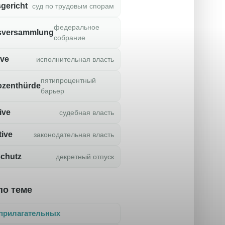
sgericht
суд по трудовым спорам
федеральное
sversammlung
собрание
ive
исполнительная власть
пятипроцентный
ozenthürde
барьер
ive
судебная власть
tive
законодательная власть
schutz
декретный отпуск
по теме
прилагательных