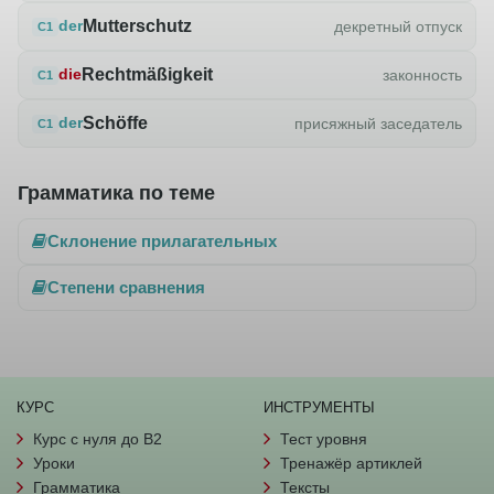
Mutterschutz
декретный отпуск
der
C1
Rechtmäßigkeit
законность
die
C1
Schöffe
присяжный заседатель
der
C1
Грамматика по теме
Склонение прилагательных
Степени сравнения
КУРС
ИНСТРУМЕНТЫ
Курс с нуля до B2
Тест уровня
Уроки
Тренажёр артиклей
Грамматика
Тексты