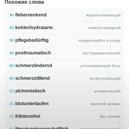
Похожие слова
fiebersenkend
жаропонижающий
B2
kohlenhydratarm
низкоуглеводный
B2
pflegebedürftig
нуждающийся в уходе
B2
posttraumatisch
посттравматический
B2
schmerzlindernd
успока́ивающий боль
B2
schmerzstillend
болеутоля́ющий
B2
alchemistisch
алхимический
C1
blutunterlaufen
налитой кровью
C1
friktionsfrei
без трения
C1
literaturwissenschaftlich
литературоведческий
C1