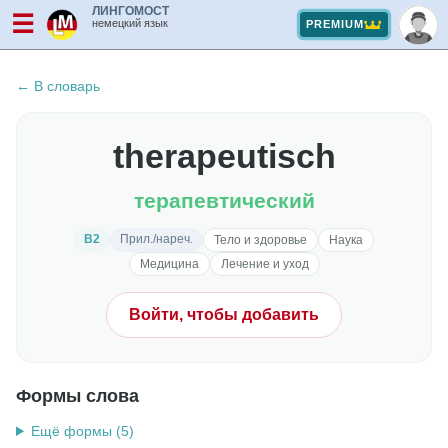
ЛИНГОМОСТ
☰
немецкий язык
PREMIUM
← В словарь
therapeutisch
терапевтический
B2
Прил./нареч.
Тело и здоровье
Наука
Медицина
Лечение и уход
Войти, чтобы добавить
Формы слова
Ещё формы (5)