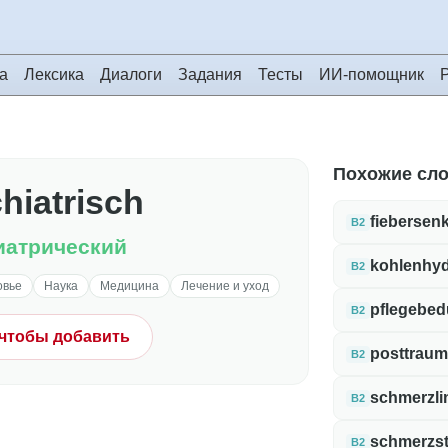
а
Лексика
Диалоги
Задания
Тесты
ИИ-помощник
Похожие сл
hiatrisch
fiebersen
B2
иатрический
kohlenhy
B2
овье
Наука
Медицина
Лечение и уход
pflegebedü
B2
 чтобы добавить
posttraum
B2
schmerzli
B2
schmerzst
B2