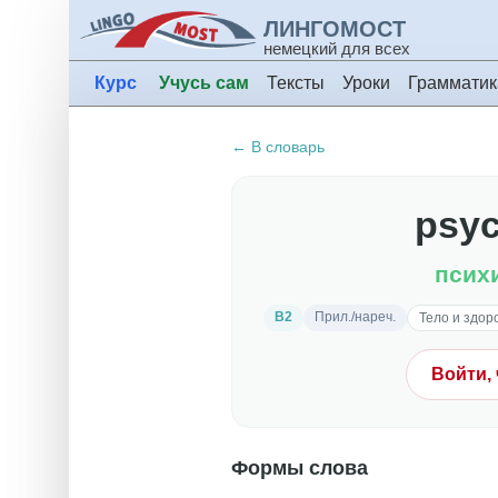
ЛИНГОМОСТ
немецкий для всех
Курс
Учусь сам
Тексты
Уроки
Грамматик
← В словарь
psyc
псих
B2
Прил./нареч.
Тело и здор
Войти,
Формы слова