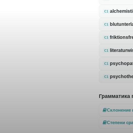
alchemist
C1
blutunterl
C1
friktionsfr
C1
literaturw
C1
psychopa
C1
psychothe
C1
Грамматика 
Склонение 
Степени ср