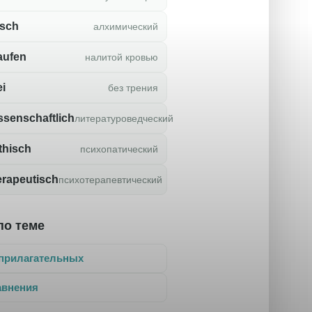
isch
алхимический
aufen
налитой кровью
ei
без трения
issenschaftlich
литературоведческий
thisch
психопатический
rapeutisch
психотерапевтический
по теме
прилагательных
авнения