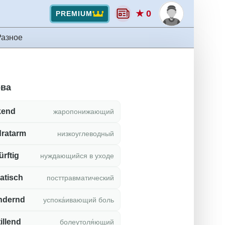
★ 0
PREMIUM
Разное
ова
kend
жаропонижающий
dratarm
низкоуглеводный
rftig
нуждающийся в уходе
atisch
посттравматический
ndernd
успока́ивающий боль
illend
болеутоля́ющий