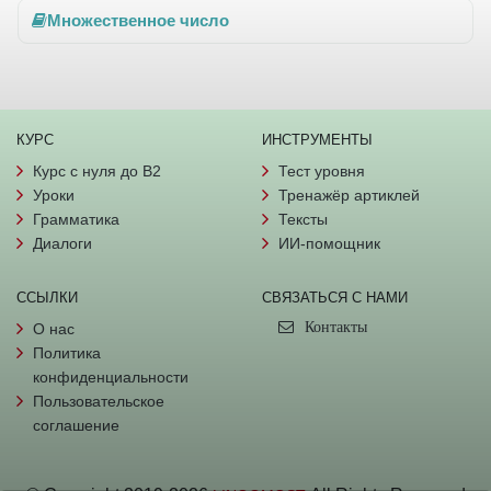
Множественное число
КУРС
ИНСТРУМЕНТЫ
Курс с нуля до B2
Тест уровня
Уроки
Тренажёр артиклей
Грамматика
Тексты
Диалоги
ИИ-помощник
ССЫЛКИ
СВЯЗАТЬСЯ С НАМИ
Контакты
О нас
Политика
конфиденциальности
Пользовательское
соглашение