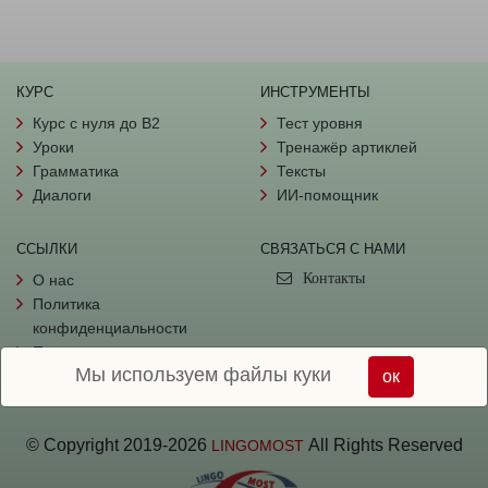
КУРС
ИНСТРУМЕНТЫ
Курс с нуля до B2
Тест уровня
Уроки
Тренажёр артиклей
Грамматика
Тексты
Диалоги
ИИ-помощник
ССЫЛКИ
СВЯЗАТЬСЯ С НАМИ
Контакты
О нас
Политика
конфиденциальности
Пользовательское
Мы используем файлы куки
соглашение
ок
© Copyright
2019-
2026
All Rights Reserved
LINGOMOST