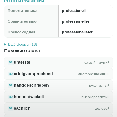
СТЕПЕНИ СРАВНЕНИЯ
Положительная
professionell
Сравнительная
professioneller
Превосходная
professionellster
Ещё формы (13)
Похожие слова
unterste
самый нижний
B1
erfolgversprechend
многообещающий
B2
handgeschrieben
рукописный
B2
hochentwickelt
высокоразвитый
B2
sachlich
деловой
B2