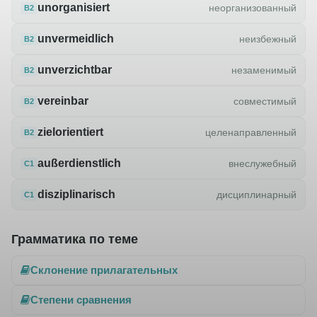
unorganisiert
неорганизованный
B2
unvermeidlich
неизбежный
B2
unverzichtbar
незаменимый
B2
vereinbar
совместимый
B2
zielorientiert
целенаправленный
B2
außerdienstlich
внеслужебный
C1
disziplinarisch
дисциплинарный
C1
Грамматика по теме
Склонение прилагательных
Степени сравнения