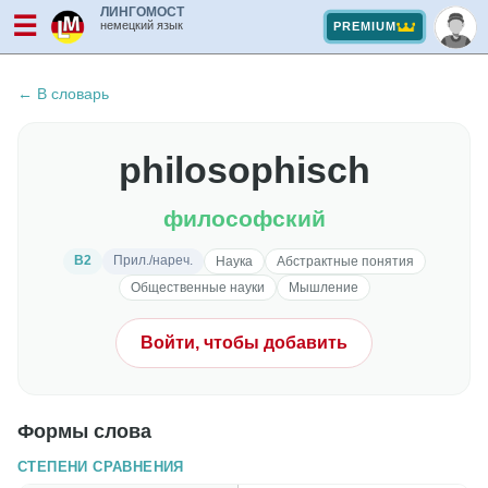
ЛИНГОМОСТ
☰
немецкий язык
PREMIUM
← В словарь
philosophisch
философский
B2
Прил./нареч.
Наука
Абстрактные понятия
Общественные науки
Мышление
Войти, чтобы добавить
Формы слова
СТЕПЕНИ СРАВНЕНИЯ