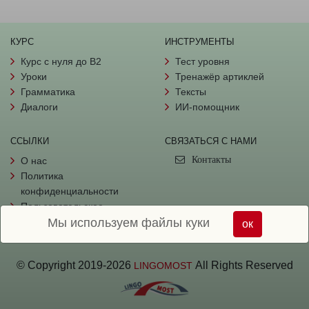
КУРС
ИНСТРУМЕНТЫ
Курс с нуля до B2
Тест уровня
Уроки
Тренажёр артиклей
Грамматика
Тексты
Диалоги
ИИ-помощник
ССЫЛКИ
СВЯЗАТЬСЯ С НАМИ
Контакты
О нас
Политика
конфиденциальности
Пользовательское
Мы используем файлы куки
соглашение
ок
© Copyright
2019-
2026
All Rights Reserved
LINGOMOST