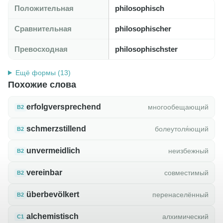
Положительная
philosophisch
Сравнительная
philosophischer
Превосходная
philosophischster
Ещё формы (13)
Похожие слова
erfolgversprechend
многообещающий
B2
schmerzstillend
болеутоля́ющий
B2
unvermeidlich
неизбежный
B2
vereinbar
совместимый
B2
überbevölkert
перенаселённый
B2
alchemistisch
алхимический
C1