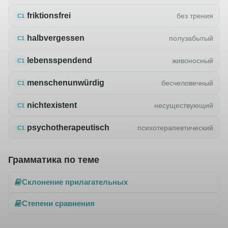
friktionsfrei
без трения
C1
halbvergessen
полузабытый
C1
lebensspendend
живоносный
C1
menschenunwürdig
бесчеловечный
C1
nichtexistent
несуществующий
C1
psychotherapeutisch
психотерапевтический
C1
Грамматика по теме
Склонение прилагательных
Степени сравнения