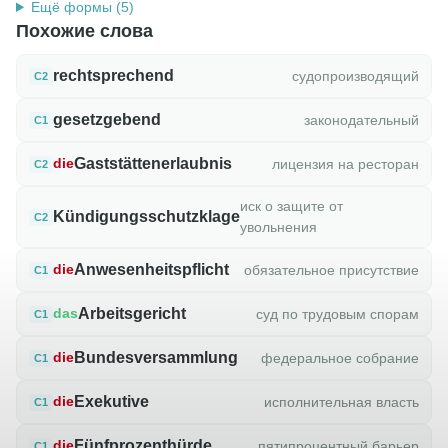
Ещё формы (5)
Похожие слова
rechtsprechend
судопроизводящий
C2
gesetzgebend
законодательный
C1
Gaststättenerlaubnis
лицензия на ресторан
die
C2
иск о защите от
Kündigungsschutzklage
C2
увольнения
Anwesenheitspflicht
обязательное присутствие
die
C1
Arbeitsgericht
суд по трудовым спорам
das
C1
Bundesversammlung
федеральное собрание
die
C1
Exekutive
исполнительная власть
die
C1
Fünfprozenthürde
пятипроцентный барьер
die
C1