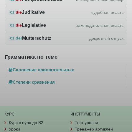
Judikative
судебная власть
die
C1
Legislative
законодательная власть
die
C1
Mutterschutz
декретный отпуск
der
C1
Грамматика по теме
Склонение прилагательных
Степени сравнения
КУРС
ИНСТРУМЕНТЫ
Курс с нуля до B2
Тест уровня
Уроки
Тренажёр артиклей