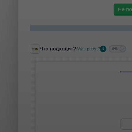
Не п
Что подходит?
Was passt?
/
0%