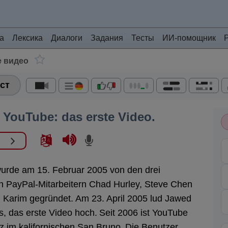
а
Лексика
Диалоги
Задания
Тесты
ИИ-помощник
е видео
ст
YouTube: das erste Video.
urde am 15. Februar 2005 von den drei
 PayPal-Mitarbeitern Chad Hurley, Steve Chen
 Karim gegründet.
Am 23. April 2005 lud Jawed
s, das erste Video hoch.
Seit 2006 ist YouTube
tz im kalifornischen San Bruno.
Die Benutzer