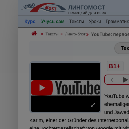
ЛИНГОМОСТ
немецкий для всех
Курс
Учусь сам
Тексты
Уроки
Грамматик
Тексты
Линго-блог
YouTube: перво
Тек
B1+
YouTube w
ehemaligen
und Jawed
Karim, einer der Gründer des Internetportal
eine Tochtergesellschaft von Google mit Si