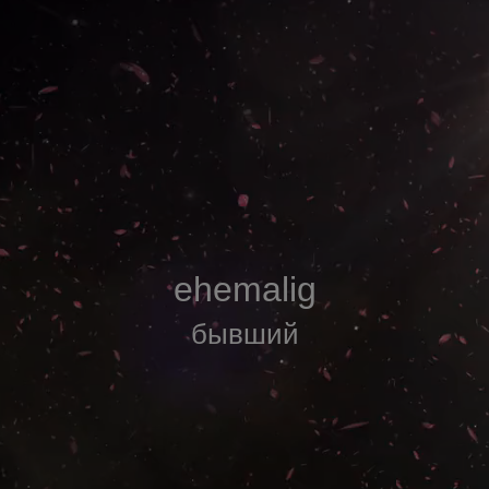
ehemalig
бывший