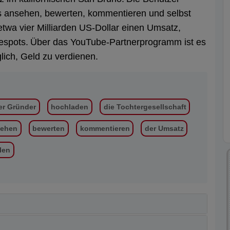
ps ansehen, bewerten, kommentieren und selbst
wa vier Milliarden US-Dollar einen Umsatz,
espots.
Über das YouTube-Partnerprogramm ist es
ich, Geld zu verdienen.
er Gründer
hochladen
die Tochtergesellschaft
sehen
bewerten
kommentieren
der Umsatz
len