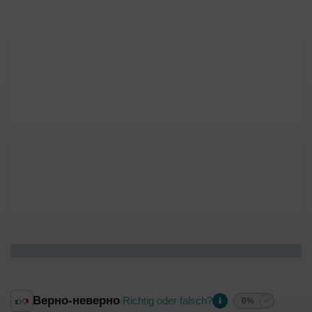
Верно-неверно
Richtig oder falsch?
/
0%