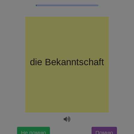
die
знакомство
Bekanntschaft
Не помню
Помню