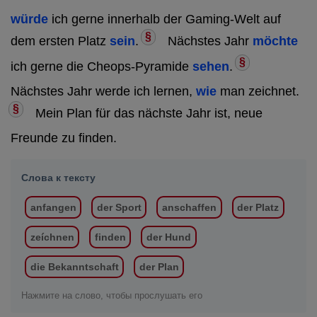
würde
ich gerne innerhalb der Gaming-Welt auf
§
dem ersten Platz
sein
.
Nächstes Jahr
möchte
§
ich gerne die Cheops-Pyramide
sehen
.
Nächstes Jahr werde ich lernen,
wie
man zeichnet.
§
Mein Plan für das nächste Jahr ist, neue
Freunde zu finden.
Слова к тексту
anfangen
der Sport
anschaffen
der Platz
zeíchnen
finden
der Hund
die Bekanntschaft
der Plan
Нажмите на слово, чтобы прослушать его