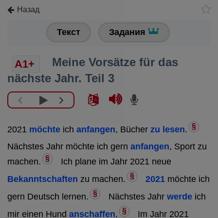
Назад
Текст
Задания
Meine Vorsätze für das
A1+
nächste Jahr. Teil 3
§
2021
möchte
ich
anfangen
, Bücher
zu lesen
.
Nächstes Jahr möchte ich gern
anfangen
, Sport zu
§
machen.
Ich plane im Jahr 2021 neue
§
Bekanntschaften
zu machen.
2021
möchte ich
§
gern Deutsch lernen.
Nächstes Jahr
werde
ich
§
mir einen Hund
anschaffen
.
Im Jahr 2021