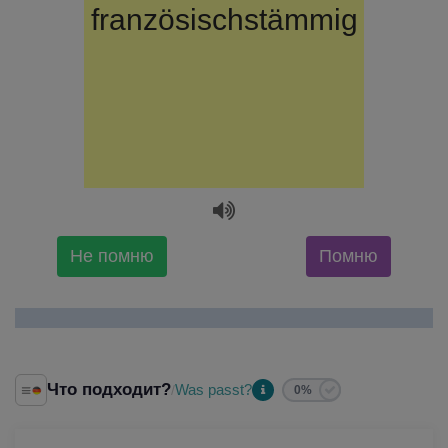
французское
französischstämmig
происхождение
Не помню
Помню
Что подходит?
Was passt?
/
0%