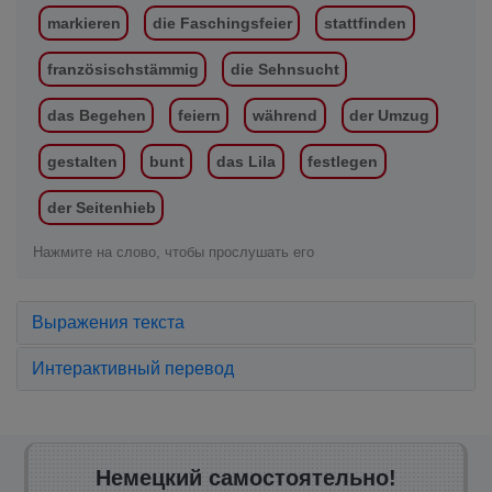
markieren
die Faschingsfeier
stattfinden
französischstämmig
die Sehnsucht
das Begehen
feiern
während
der Umzug
gestalten
bunt
das Lila
festlegen
der Seitenhieb
Нажмите на слово, чтобы прослушать его
Выражения текста
Интерактивный перевод
Немецкий самостоятельно!