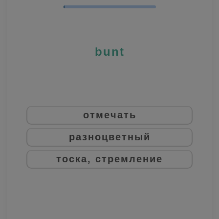
bunt
отмечать
разноцветный
тоска, стремление