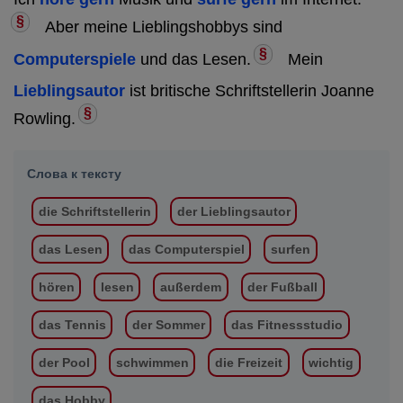
§
Aber meine Lieblingshobbys sind
§
Computerspiele
und das Lesen.
Mein
Lieblingsautor
ist britische Schriftstellerin Joanne
§
Rowling.
Слова к тексту
die Schriftstellerin
der Lieblingsautor
das Lesen
das Computerspiel
surfen
hören
lesen
außerdem
der Fußball
das Tennis
der Sommer
das Fitnessstudio
der Pool
schwimmen
die Freizeit
wichtig
das Hobby