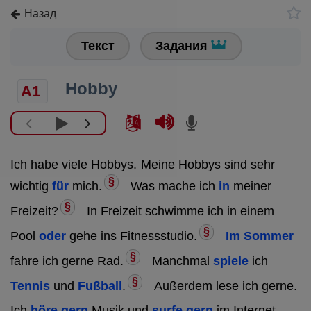
Назад
Текст
Задания
Hobby
A1
Ich habe viele Hobbys.
Meine Hobbys sind sehr
§
wichtig
für
mich.
Was mache ich
in
meiner
§
Freizeit?
In Freizeit schwimme ich in einem
§
Pool
oder
gehe ins Fitnessstudio.
Im Sommer
§
fahre ich gerne Rad.
Manchmal
spiele
ich
§
Tennis
und
Fußball
.
Außerdem lese ich gerne.
Ich
höre gern
Musik und
surfe gern
im Internet.