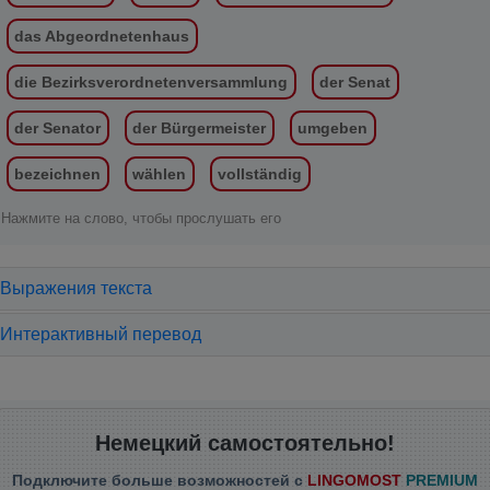
das Abgeordnetenhaus
die Bezirksverordnetenversammlung
der Senat
der Senator
der Bürgermeister
umgeben
bezeichnen
wählen
vollständig
Нажмите на слово, чтобы прослушать его
Выражения текста
Интерактивный перевод
Немецкий самостоятельно!
Подключите больше возможностей с
LINGOMOST
PREMIUM