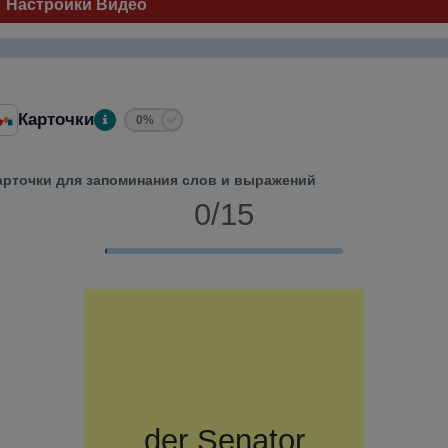
Настройки Видео
Карточки
0%
арточки для запоминания слов и выражений
0/15
der
сенатор
Senator