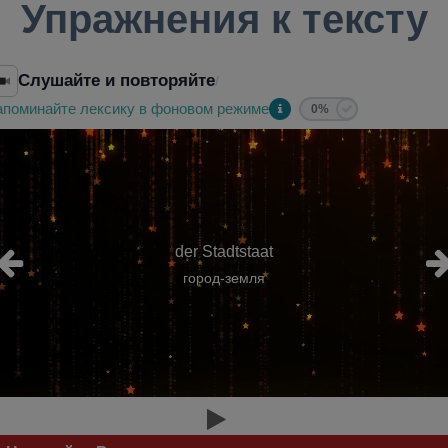
Упражнения к тексту
Слушайте и повторяйте
/
апоминайте лексику в фоновом режиме
0%
der Stadtstaat
город-земля