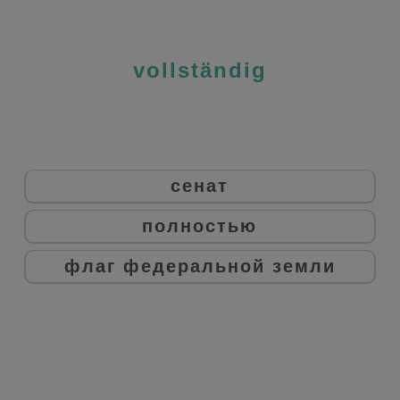
vollständig
сенат
полностью
флаг федеральной земли