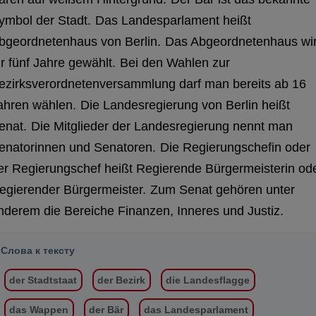
ymbol der Stadt.
Das Landesparlament heißt
bgeordnetenhaus von Berlin.
Das Abgeordnetenhaus wi
ür fünf Jahre gewählt.
Bei den Wahlen zur
ezirksverordnetenversammlung darf man bereits ab 16
ahren wählen.
Die Landesregierung von Berlin heißt
enat.
Die Mitglieder der Landesregierung nennt man
enatorinnen und Senatoren.
Die Regierungschefin oder
er Regierungschef heißt Regierende Bürgermeisterin od
egierender Bürgermeister.
Zum Senat gehören unter
nderem die Bereiche Finanzen, Inneres und Justiz.
Слова к тексту
der Stadtstaat
der Bezirk
die Landesflagge
das Wappen
der Bär
das Landesparlament