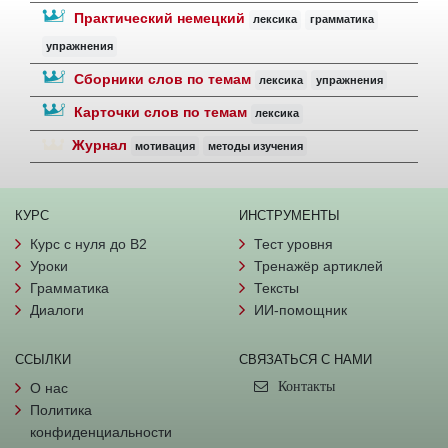
Практический немецкий
лексика
грамматика
упражнения
Сборники слов по темам
лексика
упражнения
Карточки слов по темам
лексика
Журнал
мотивация
методы изучения
КУРС
ИНСТРУМЕНТЫ
Курс с нуля до B2
Тест уровня
Уроки
Тренажёр артиклей
Грамматика
Тексты
Диалоги
ИИ-помощник
ССЫЛКИ
СВЯЗАТЬСЯ С НАМИ
Контакты
О нас
Политика
конфиденциальности