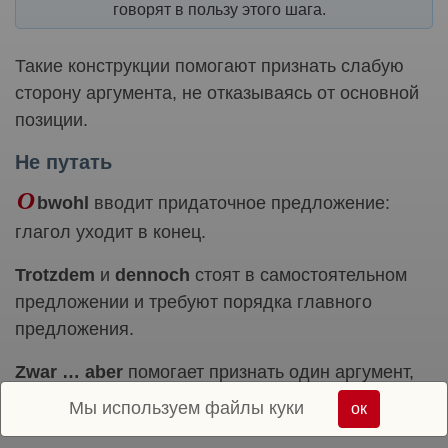
говорят в пользу этого шага.
Такие конструкции помогают признать слабую
сторону аргумента, не отказываясь от основной
позиции.
Не путать
O
bwohl
вводит придаточное предложение:
глагол уходит в конец.
Trotzdem
и
dennoch
стоят в самостоятельном
предложении и требуют порядка главного
предложения.
Zwar … aber
помогает признать один аргумент,
но затем ограничить его или противопоставить
Мы используем файлы куки
ок
ему другой.