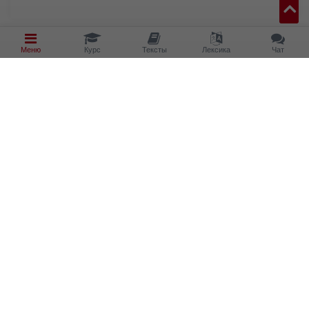
Меню
Курс
Тексты
Лексика
Чат
Что подходит?
Was passt?
Güterwagen
сиденье