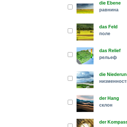
die Ebene
равнина
das Feld
поле
das Relief
рельеф
die Niederu
низменност
der Hang
склон
der Kompas