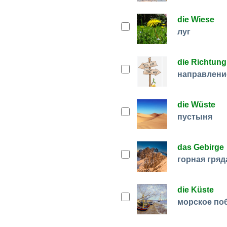
die Wiese
луг
die Richtung
направлени
die Wüste
пустыня
das Gebirge
горная гряд
die Küste
морское по