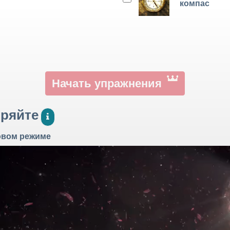
компас
Начать упражнения
оряйте
овом режиме