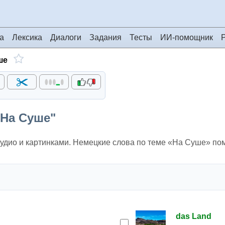
а
Лексика
Диалоги
Задания
Тесты
ИИ-помощник
ше
"На Суше"
аудио и картинками. Немецкие слова по теме «На Суше» по
das Land