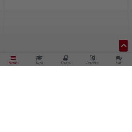
Меню
Курс
Тексты
Лексика
Чат