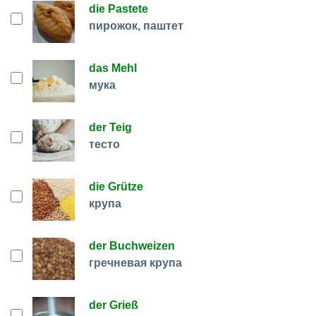
die Pastete
пирожок, паштет
das Mehl
мука
der Teig
тесто
die Grütze
крупа
der Buchweizen
гречневая крупа
der Grieß