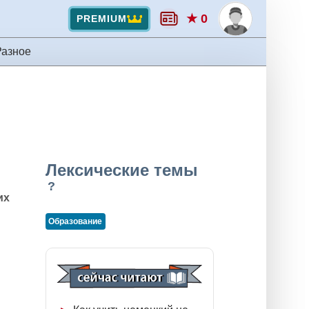
★ 0
PREMIUM
Разное
Лексические темы
?
их
Образование