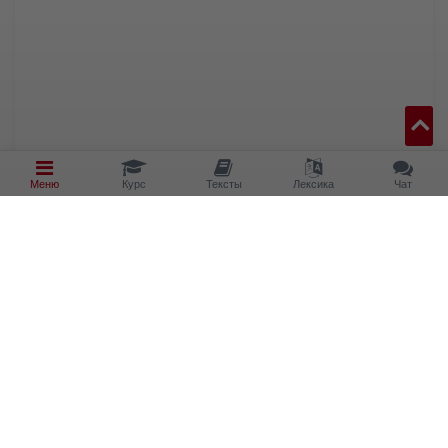
Меню
Курс
Тексты
Лексика
Чат