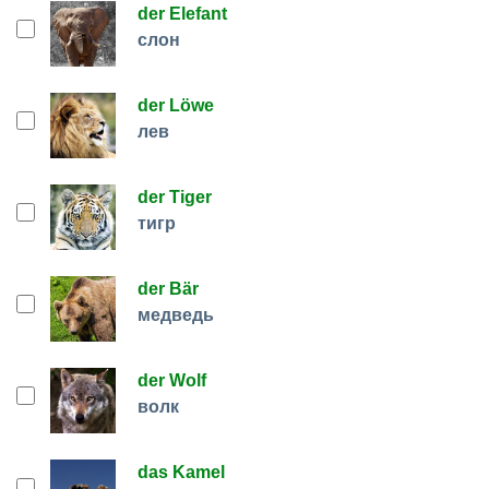
der Elefant
слон
der Löwe
лев
der Tiger
тигр
der Bär
медведь
der Wolf
волк
das Kamel