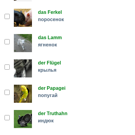
das Ferkel
поросенок
das Lamm
ягненок
der Flügel
крылья
der Papagei
попугай
der Truthahn
индюк