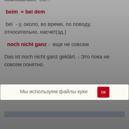
beim = bei dem
bei - у, около, во время, по поводу,
относительно, насчет(зд.)
noch nicht ganz
- еще не совсем
Das ist noch nicht ganz geklärt. - Это пока не
совсем понятно.
Мы используем файлы куки
ок
Курс: Модуль 3 — Базовый