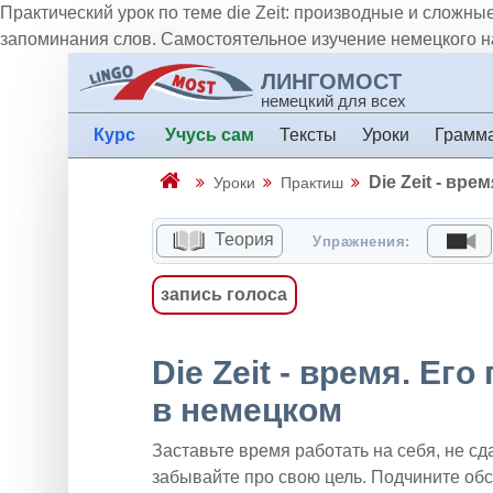
Практический урок по теме die Zeit: производные и сложн
запоминания слов. Самостоятельное изучение немецкого на
ЛИНГОМОСТ
немецкий для всех
Курс
Учусь сам
Тексты
Уроки
Грамм
Die Zeit - вр
Уроки
Практиш
Теория
Упражнения:
запись голоса
Die Zeit - время. Е
в немецком
Заставьте время работать на себя, не сд
забывайте про свою цель. Подчините обст