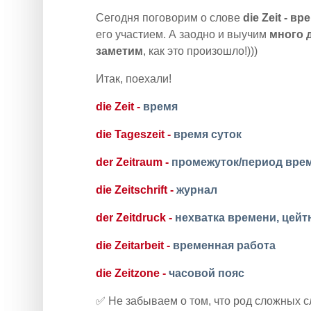
Сегодня поговорим о слове
die Zeit - вр
его участием. А заодно и выучим
много 
заметим
, как это произошло!)))
Итак, поехали!
die Zeit -
время
die Tageszeit -
время суток
der Zeitraum -
промежуток/период вре
die Zeitschrift -
журнал
der Zeitdruck -
нехватка времени, цейт
die Zeitarbeit -
временная работа
die Zeitzone -
часовой пояс
✅ Не забываем о том, что род сложных с