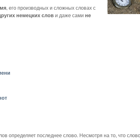
емя
, его производных и сложных словах с
других немецких слов
и даже сами
не
мени
нот
лов определяет последнее слово. Несмотря на то, что слов