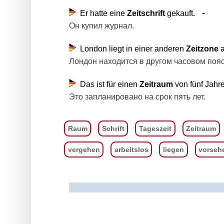
Er hatte eine
Zeitschrift
gekauft.
Он купил журнал.
London liegt in einer anderen
Zeitzone
a
Лондон находится в другом часовом пояс
Das ist für einen
Zeitraum
von fünf Jahr
Это запланировано на срок пять лет.
Raum
Schrift
Tageszeit
Zeitraum
vergehen
arbeitslos
liegen
vorseh