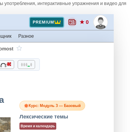
ры употребления, интерактивные упражнения и видео для
★ 0
PREMIUM
ощник
Разное
gomost
а
Курс: Модуль 3 — Базовый
Лексические темы
Время и календарь