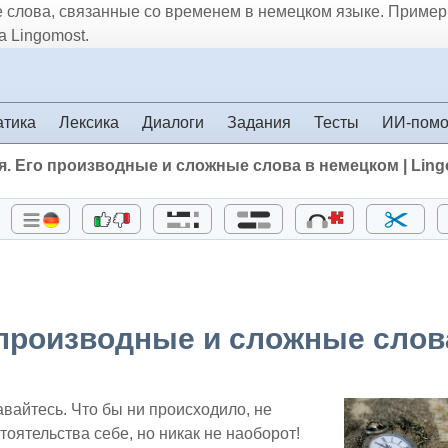
ые слова, связанные со временем в немецком языке. Приме
 Lingomost.
атика
Лексика
Диалоги
Задания
Тесты
ИИ-пом
емя. Его производные и сложные слова в немецком | Lin
го производные и сложные слов
авайтесь. Что бы ни происходило, не
оятельства себе, но никак не наоборот!