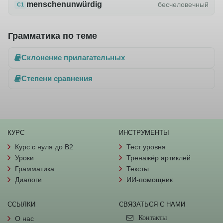
menschenunwürdig
бесчеловечный
C1
Грамматика по теме
Склонение прилагательных
Степени сравнения
КУРС
ИНСТРУМЕНТЫ
Курс с нуля до B2
Тест уровня
Уроки
Тренажёр артиклей
Грамматика
Тексты
Диалоги
ИИ-помощник
ССЫЛКИ
СВЯЗАТЬСЯ С НАМИ
Контакты
О нас