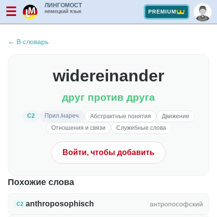
ЛИНГОМОСТ
☰
немецкий язык
PREMIUM
← В словарь
widereinander
друг против друга
C2
Прил./нареч.
Абстрактные понятия
Движение
Отношения и связи
Служебные слова
Войти, чтобы добавить
Похожие слова
anthroposophisch
антропософский
C2