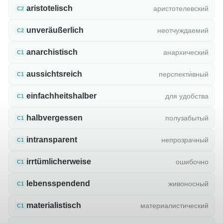
aristotelisch
аристотелевский
C2
unveräußerlich
неотчуждаемий
C2
anarchistisch
анархический
C1
aussichtsreich
перспекти́вный
C1
einfachheitshalber
для удобства
C1
halbvergessen
полузабытый
C1
intransparent
непрозрачный
C1
irrtümlicherweise
ошибочно
C1
lebensspendend
живоносный
C1
materialistisch
материалистический
C1