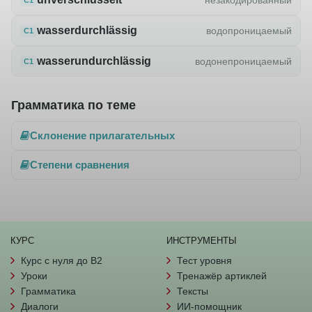
wasserdurchlässig
водопроницаемый
C1
wasserundurchlässig
водонепроницаемый
C1
Грамматика по теме
Склонение прилагательных
Степени сравнения
КУРС
ИНСТРУМЕНТЫ
Курс с нуля до B2
Тест уровня
Уроки
Тренажёр артиклей
Грамматика
Тексты
Диалоги
ИИ-помощник