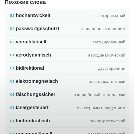
Похожие слова
hochentwickelt
высокоразвитый
B2
passwortgeschützt
защищённый паролем
B2
verschlüsselt
закодированный
B2
aerodynamisch
аэродинамический
C1
bidirektional
двусторонний
C1
elektromagnetisch
электромагнитный
C1
fälschungssicher
защищённый от подделки
C1
lasergesteuert
с лазерным наведением
C1
technokratisch
технократический
C1
unverschlüsselt
незакодированный
C1