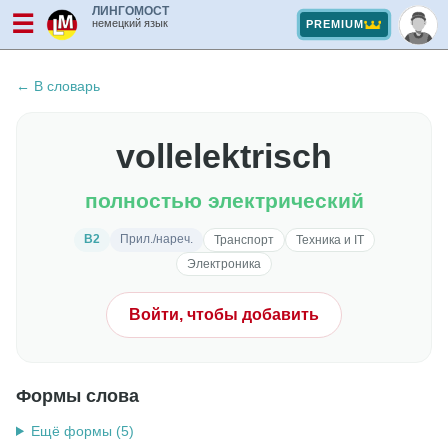
ЛИНГОМОСТ
☰
немецкий язык
PREMIUM
← В словарь
vollelektrisch
полностью электрический
B2
Прил./нареч.
Транспорт
Техника и IT
Электроника
Войти, чтобы добавить
Формы слова
Ещё формы (5)