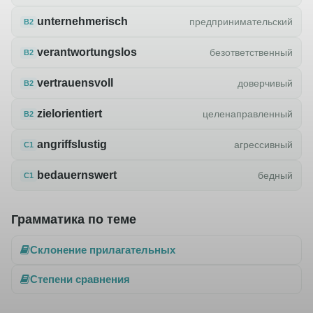
unternehmerisch
предпринимательский
B2
verantwortungslos
безответственный
B2
vertrauensvoll
доверчивый
B2
zielorientiert
целенаправленный
B2
angriffslustig
агрессивный
C1
bedauernswert
бедный
C1
Грамматика по теме
Склонение прилагательных
Степени сравнения