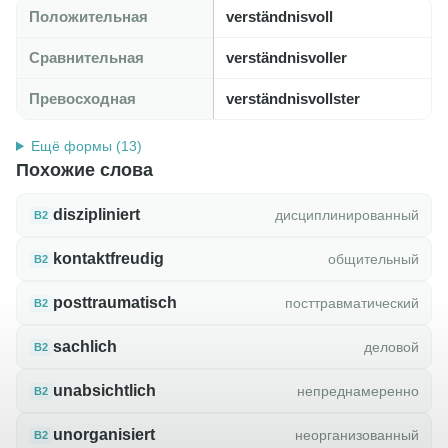
Положительная
verständnisvoll
Сравнительная
verständnisvoller
Превосходная
verständnisvollster
Ещё формы (13)
Похожие слова
diszipliniert
дисциплинированный
B2
kontaktfreudig
общительный
B2
posttraumatisch
посттравматический
B2
sachlich
деловой
B2
unabsichtlich
непреднамеренно
B2
unorganisiert
неорганизованный
B2