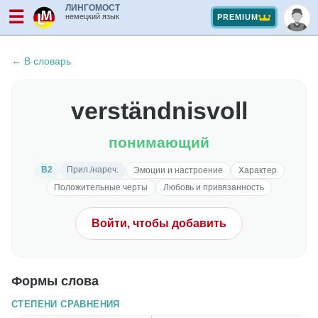
ЛИНГОМОСТ
☰
немецкий язык
PREMIUM
← В словарь
verständnisvoll
понимающий
B2
Прил./нареч.
Эмоции и настроение
Характер
Положительные черты
Любовь и привязанность
Войти, чтобы добавить
Формы слова
СТЕПЕНИ СРАВНЕНИЯ