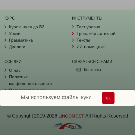
КУРС
ИНСТРУМЕНТЫ
Курс с нуля до B2
Тест уровня
Уроки
Тренажёр артиклей
Грамматика
Тексты
Диалоги
ИИ-помощник
ССЫЛКИ
СВЯЗАТЬСЯ С НАМИ
Контакты
О нас
Политика
конфиденциальности
Пользовательское
Мы используем файлы куки
соглашение
ок
© Copyright
2019-
2026
All Rights Reserved
LINGOMOST