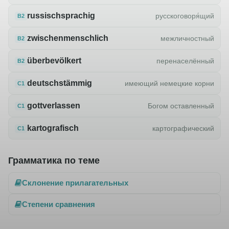
russischsprachig
русскоговоря́щий
B2
zwischenmenschlich
межличностный
B2
überbevölkert
перенаселённый
B2
deutschstämmig
имеющий немецкие корни
C1
gottverlassen
Богом оставленный
C1
kartografisch
картографический
C1
Грамматика по теме
Склонение прилагательных
Степени сравнения