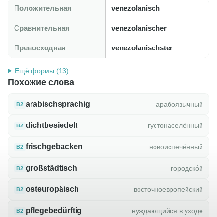
Положительная
venezolanisch
Сравнительная
venezolanischer
Превосходная
venezolanischster
Ещё формы (13)
Похожие слова
arabischsprachig
арабоязычный
B2
dichtbesiedelt
густонаселённый
B2
frischgebacken
новоиспечённый
B2
großstädtisch
городско́й
B2
osteuropäisch
восточноевропейский
B2
pflegebedürftig
нуждающийся в уходе
B2