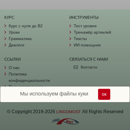
КУРС
ИНСТРУМЕНТЫ
Курс с нуля до B2
Тест уровня
Уроки
Тренажёр артиклей
Грамматика
Тексты
Диалоги
ИИ-помощник
ССЫЛКИ
СВЯЗАТЬСЯ С НАМИ
Контакты
О нас
Политика
конфиденциальности
Пользовательское
Мы используем файлы куки
соглашение
ок
© Copyright
2019-
2026
All Rights Reserved
LINGOMOST