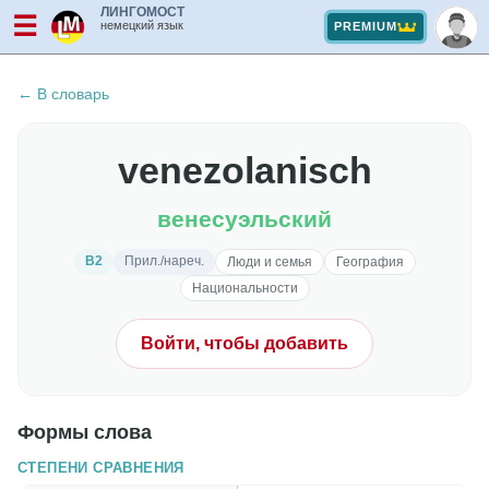
ЛИНГОМОСТ
☰
немецкий язык
PREMIUM
← В словарь
venezolanisch
венесуэльский
B2
Прил./нареч.
Люди и семья
География
Национальности
Войти, чтобы добавить
Формы слова
СТЕПЕНИ СРАВНЕНИЯ