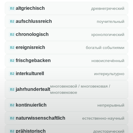
altgriechisch
древнегреческий
B2
aufschlussreich
поучительный
B2
chronologisch
хронологический
B2
ereignisreich
богатый событиями
B2
frischgebacken
новоиспечённый
B2
interkulturell
интеркультурно
B2
многовековой / многовековая /
jahrhundertealt
B2
многовековое
kontinuierlich
непрерывный
B2
naturwissenschaftlich
естественно-научный
B2
prähistorisch
доисторический
B2