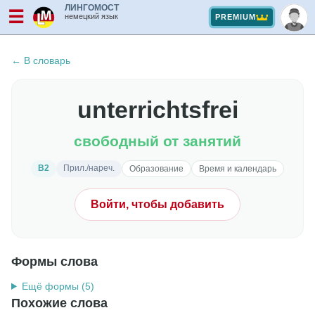
ЛИНГОМОСТ
☰
немецкий язык
PREMIUM
← В словарь
unterrichtsfrei
свободный от занятий
B2
Прил./нареч.
Образование
Время и календарь
Войти, чтобы добавить
Формы слова
Ещё формы (5)
Похожие слова