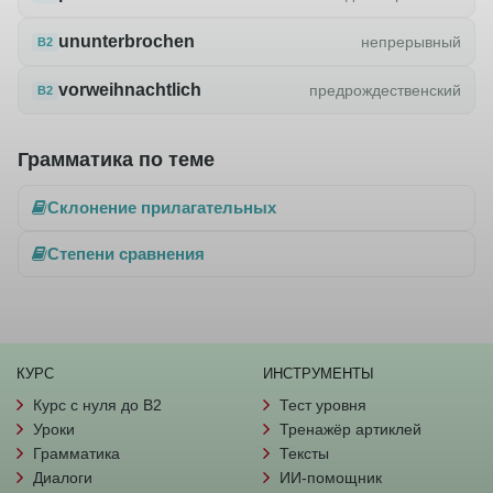
ununterbrochen
непрерывный
B2
vorweihnachtlich
предрождественский
B2
Грамматика по теме
Склонение прилагательных
Степени сравнения
КУРС
ИНСТРУМЕНТЫ
Курс с нуля до B2
Тест уровня
Уроки
Тренажёр артиклей
Грамматика
Тексты
Диалоги
ИИ-помощник