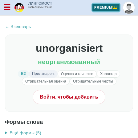
ЛИНГОМОСТ
☰
немецкий язык
PREMIUM
← В словарь
unorganisiert
неорганизованный
B2
Прил./нареч.
Оценка и качество
Характер
Отрицательная оценка
Отрицательные черты
Войти, чтобы добавить
Формы слова
Ещё формы (5)