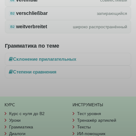
verschließbar
запирающийся
B2
weitverbreitet
широко распространённый
B2
Грамматика по теме
Склонение прилагательных
Степени сравнения
КУРС
ИНСТРУМЕНТЫ
Курс с нуля до B2
Тест уровня
Уроки
Тренажёр артиклей
Грамматика
Тексты
Диалоги
ИИ-помощник