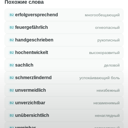
Похожие слова
erfolgversprechend
многообещающий
B2
feuergefährlich
огнеопасный
B2
handgeschrieben
рукописный
B2
hochentwickelt
высокоразвитый
B2
sachlich
деловой
B2
schmerzlindernd
успока́ивающий боль
B2
unvermeidlich
неизбежный
B2
unverzichtbar
незаменимый
B2
unübersichtlich
ненаглядный
B2
vereinbar
совместимый
B2