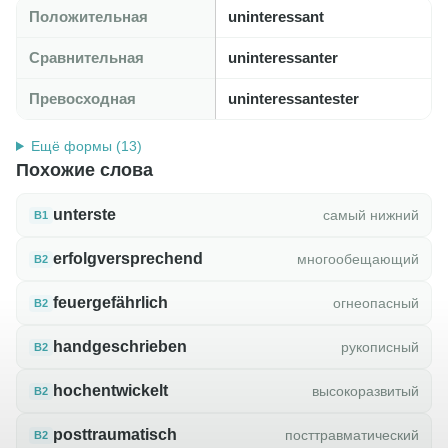
Положительная
uninteressant
Сравнительная
uninteressanter
Превосходная
uninteressantester
Ещё формы (13)
Похожие слова
unterste
самый нижний
B1
erfolgversprechend
многообещающий
B2
feuergefährlich
огнеопасный
B2
handgeschrieben
рукописный
B2
hochentwickelt
высокоразвитый
B2
posttraumatisch
посттравматический
B2