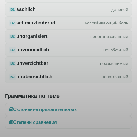
sachlich
деловой
B2
schmerzlindernd
успока́ивающий боль
B2
unorganisiert
неорганизованный
B2
unvermeidlich
неизбежный
B2
unverzichtbar
незаменимый
B2
unübersichtlich
ненаглядный
B2
Грамматика по теме
Склонение прилагательных
Степени сравнения