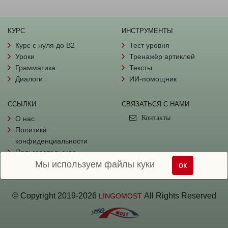
КУРС
ИНСТРУМЕНТЫ
Курс с нуля до B2
Тест уровня
Уроки
Тренажёр артиклей
Грамматика
Тексты
Диалоги
ИИ-помощник
ССЫЛКИ
СВЯЗАТЬСЯ С НАМИ
Контакты
О нас
Политика
конфиденциальности
Пользовательское
Мы используем файлы куки
соглашение
ок
© Copyright
2019-
2026
All Rights Reserved
LINGOMOST